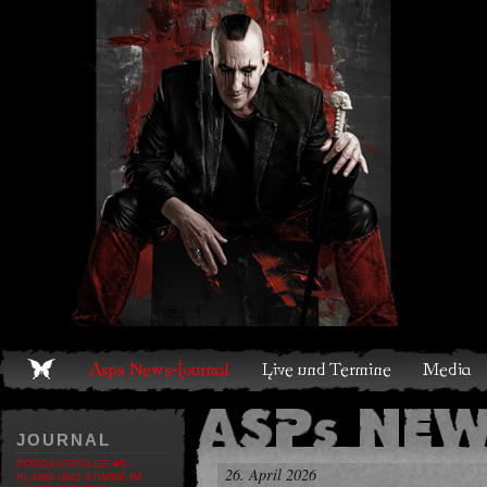
Live und Termine
Media
Shop
Band
Discografie
JOURNAL
PODCAST-FOLGE #5 -
26. April 2026
KLANG UND STIMME IM