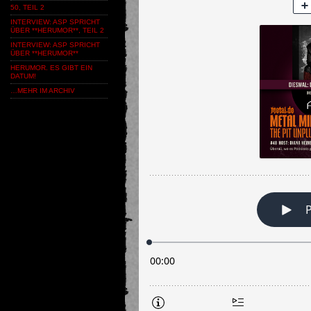
50, TEIL 2
INTERVIEW: ASP SPRICHT
ÜBER **HERUMOR**, TEIL 2
INTERVIEW: ASP SPRICHT
ÜBER **HERUMOR**
HERUMOR. ES GIBT EIN
DATUM!
…MEHR IM ARCHIV