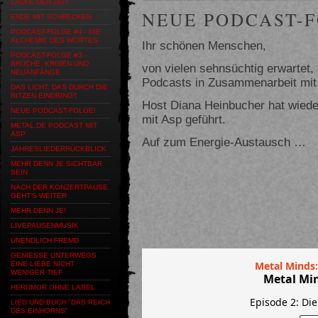
LAUFE DER ZEIT
NEUE PODCAST-F
ENDE MIT SCHRECKEN
PODCAST-FOLGE #4 - DIE
ALCHEMIE DES WORTES
Ihr schönen Menschen,
PODCAST-FOLGE #3 -
BRÜCHE, KRISEN UND
von vielen sehnsüchtig erwartet,
NEUANFÄNGE
Podcasts in Zusammenarbeit mi
DAS LICHT, DAS DURCH DIE
RITZEN EINDRINGT
Host Diana Heinbucher hat wied
NEUE PODCAST-FOLGE!
mit Asp geführt.
METAL.DE PODCAST MIT
ASP
Auf zum Energie-Austausch …
JAHRESLIEDERRÜCKBLICK
MEHR DENN JE SICHTBAR
SEIN
NACH DER KONZERTPAUSE
GEHT'S WEITER
MEHR DENN JE!
LIVEPAUSENMUSIK
UNENDLICH FREMD
GENIESSE UNTERWEGS E
INE LIEBE NICHT W
ENIGER TIEF
HERUMOR OHNE LABEL
LIED UND BUCH "DAS REICH
DES EINHORNS"