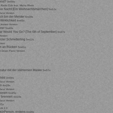
onst?
3m59s
 Radio Edit feat. Micha Rhein
 der Nacht [Ein Weihnachtsmärchen]
5m12s
Vacui Version
ch bin der Meister
6m29s
 Wirklichkeit
4m45s
Uermes Version
rer
5m48s
r Would You Go? [The 6th of September]
3m37s
Version
rzer Schmetterling
5m12s
rsion
n an Rücken
5m41s
d Down Piano Version
eatur mit der stählernen Maske
5m57s
hild
3m58s
Vacui Version
en
4m28s
Vacui Version
xionen
6m45s
ll brennen
4m10s
Vacui Version
55s
dit 2.0
körPerson, erstens
4m28s