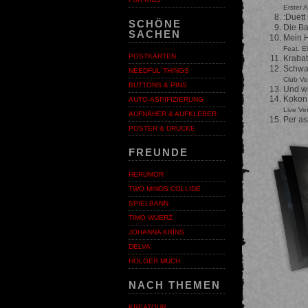
Erster A
:Duett
SCHÖNE
Die B
SACHEN
Mein H
Feat. E
POSTKARTEN
Kraba
Schwa
NEEDFUL THINGS
Club Ve
BUTTONS & PINS
Und wi
Koko
AUTO-ASPIFIZIERUNG
Live Ve
AUFNÄHER & AUFKLEBER
Per a
POSTER & DRUCKE
FREUNDE
HERUMOR
TWO MINDS COLLIDE
SPIELBANN
TIMO WUERZ
JOHANNA KRINS
DELVA
HOLGER MUCH
NACH THEMEN
KREATOUR