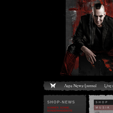
ome
Asps News-Journal
Live und Termine
Media
S
SHOP-NEWS
SHOP
MUSIK
SOMMER, SONNE,
SONDERANGEBOTE
CD