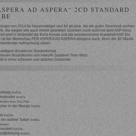
ASPERA AD ASPERA“ 2CD STANDARD
ABE
logie von 2014 für Neueinsteiger und für all jene, die ein gutes Geschenk suchen 
ute, die wegen wie auch immer gearteten Gründen noch nicht mit dem ASP-Virus
. Zeit wird’s! Verbreitet die frohe Kunde und die wunderschöne Krankheit ASP. Ein
 ist die Werkschau PER ASPERA AD ASPERA übrigens auch, denn die 30 Stücke
werfender Aufmachung daher:
-seitigem Booklet im Sonderformat
 neuen Illustrationen von Artwork-Zauberer Timo Würz
kt in einer schicken und stabilen Schachtel
elbalg
5m55s
rerbruder
4m47s
ersion feat. Eric Fish
cher in der Menge
5m20s
ia
6m23s
n ein wahrer Satan
5m06s
Version
 noctem
5m13s
n[t]stellung
4m32s