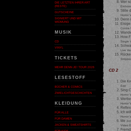
Wer s
DIE LETZTEN IHRER ART
(RESTE)
Einhorn
Stille
GUTSCHEINE
Horror 
SIGNIERT UND MIT
Denn i
WIDMUNG
Eisige
Contra 
MUSIK
Wande
How Fa
Single 
CD
Schwa
VINYL
Live Ve
Rücke
TICKETS
Strippe
MEHR DENN JE! TOUR 2026
CD 2
LESESTOFF
Die Kr
Edit
BÜCHER & COMICS
Sing C
ZWIELICHTGESCHICHTEN
Horror 
Werb
KLEIDUNG
Horror 
Refle
Ich wi
FÜR ALLE
Horror 
FÜR DAMEN
Me
3m
JACKEN & SWEATSHIRTS
Video E
Fremd
FÜR KIDS