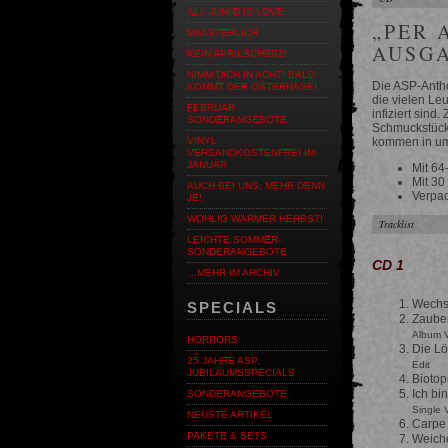
ALL JUNI'D IS LOVE
„PER 
MAI-STERLICH
AUSG
KEIN APRILSCHERZ!
NIMM DICH IN ACHT! BALD
Die ASP-Antho
KOMMT DER OSTERHASE!
die vielen Le
FEBRUAR
infiziert sind
SONDERANGEBOTE
Schmuckstück
kommen in um
VINYL
VERSANDKOSTENFREI IM
JANUAR
Mit 64
Mit 30
AUCH BEI UNS: MEHR DENN
Verpac
JE!
WOHLIG WARMER HERBST!
Tracklist
LEICHTE SOMMER-
SONDERANGEBOTE
CD 1
…MEHR IM ARCHIV
Wechs
SPECIALS
Zaube
Album V
HORRORS
Die Lö
25 JAHRE ASP.
Edit
JUBILÄUMSSPECIALS
Biotop
Ich bi
SONDERANGEBOTE
Single 
NEUSTE ARTIKEL
Carpe
PAKETE & SETS
Weiche