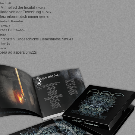
bschnitt
 [Minnelied der Incubi]
4m34s
allade von der Erweckung
8m54s
erz erkennt dich immer
5m57s
lisabeth Pawelke
t
4m57s
rzes Blut
3m40s
rsion
r tanzten [Ungeschickte Liebesbriefe] 5m04s
n
4m41s
rsion
spera ad aspera 6m22s