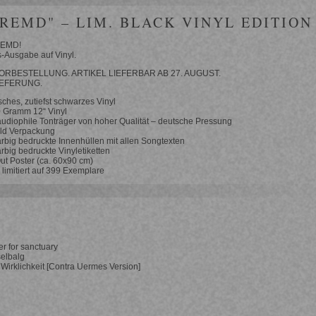
FREMD" – LIM. BLACK VINYL EDITION
REMD!
-Ausgabe auf Vinyl.
ORBESTELLUNG. ARTIKEL LIEFERBAR AB 27. AUGUST.
IEFERUNG.
sches, zutiefst schwarzes Vinyl
 Gramm 12“ Vinyl
audiophile Tonträger von hoher Qualität – deutsche Pressung
ld Verpackung
rbig bedruckte Innenhüllen mit allen Songtexten
rbig bedruckte Vinyletiketten
ut Poster (ca. 60x90 cm)
 limitiert auf 399 Exemplare
er for sanctuary
elbalg
 Wirklichkeit [Contra Uermes Version]