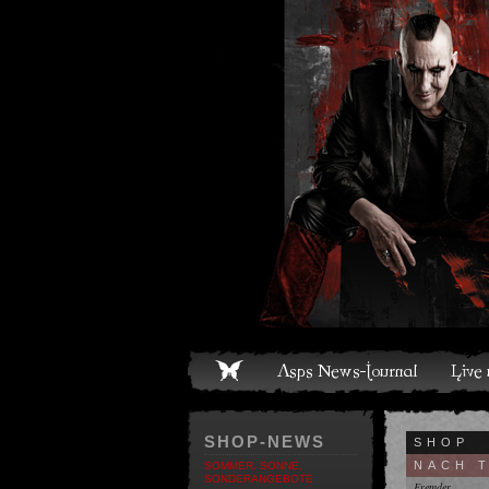
ome
Asps News-Journal
Live und Termine
Media
S
SHOP-NEWS
SHOP
NACH 
SOMMER, SONNE,
SONDERANGEBOTE
Fremder