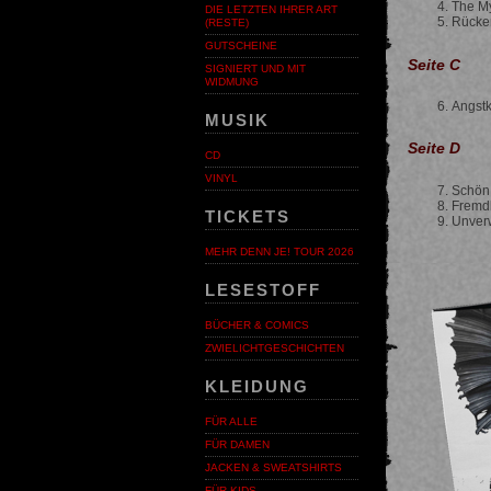
The My
DIE LETZTEN IHRER ART
Rücke
(RESTE)
GUTSCHEINE
Seite C
SIGNIERT UND MIT
WIDMUNG
Angstk
MUSIK
Seite D
CD
VINYL
Schön,
Fremdk
TICKETS
Unver
MEHR DENN JE! TOUR 2026
LESESTOFF
BÜCHER & COMICS
ZWIELICHTGESCHICHTEN
KLEIDUNG
FÜR ALLE
FÜR DAMEN
JACKEN & SWEATSHIRTS
FÜR KIDS