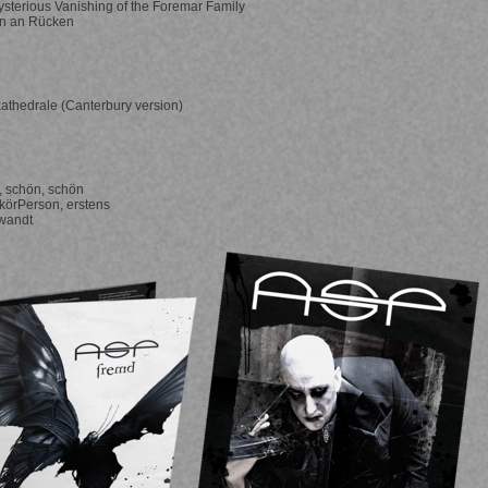
sterious Vanishing of the Foremar Family
n an Rücken
athedrale (Canterbury version)
 schön, schön
örPerson, erstens
wandt