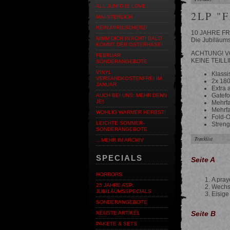
ALL JUNI'D IS LOVE
2LP "
MAI-STERLICH
KEIN APRILSCHERZ!
10 JAHRE F
NIMM DICH IN ACHT! BALD
Die Jubiläums
KOMMT DER OSTERHASE!
ACHTUNG! V
FEBRUAR
KEINE TEILL
SONDERANGEBOTE
VINYL
Klassi
VERSANDKOSTENFREI IM
2x 180
JANUAR
Extra 
Gatefo
AUCH BEI UNS: MEHR DENN
JE!
Mehrfa
Mehrfa
WOHLIG WARMER HERBST!
Fold-O
LEICHTE SOMMER-
Streng
SONDERANGEBOTE
Tracklist
…MEHR IM ARCHIV
SPECIALS
Seite A
HORRORS
A pray
25 JAHRE ASP.
Wechs
JUBILÄUMSSPECIALS
Eisige
SONDERANGEBOTE
Seite B
NEUSTE ARTIKEL
PAKETE & SETS