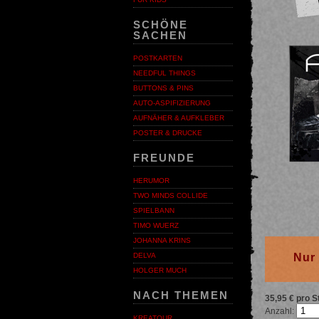
SCHÖNE
SACHEN
POSTKARTEN
NEEDFUL THINGS
BUTTONS & PINS
AUTO-ASPIFIZIERUNG
AUFNÄHER & AUFKLEBER
POSTER & DRUCKE
FREUNDE
HERUMOR
TWO MINDS COLLIDE
SPIELBANN
TIMO WUERZ
JOHANNA KRINS
Nur 
DELVA
HOLGER MUCH
NACH THEMEN
35,95 € pro S
Anzahl:
KREATOUR