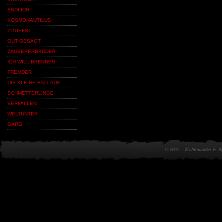
ENDLICH!
KOSMONAUTILUS
ZUTIEFST
GUT GESAGT
ZAUBERERBRUDER
ICH WILL BRENNEN
FREMDER
DIE KLEINE BALLADE…
SCHMETTERLINGE
VERFALLEN
WELTUNTER
GARG
© 2011 – 25 Alexander F. 