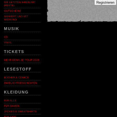
Registrieren
DIE LETZTEN IHRER ART
(RESTE)
GUTSCHEINE
SIGNIERT UND MIT
WIDMUNG
MUSIK
CD
VINYL
TICKETS
MEHR DENN JE! TOUR 2026
LESESTOFF
BÜCHER & COMICS
ZWIELICHTGESCHICHTEN
KLEIDUNG
FÜR ALLE
FÜR DAMEN
JACKEN & SWEATSHIRTS
FÜR KIDS