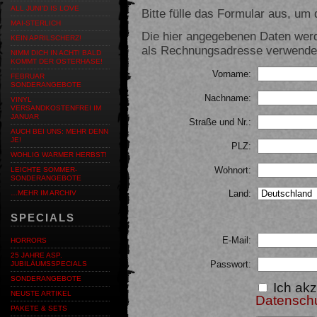
ALL JUNI'D IS LOVE
Bitte fülle das Formular aus, um d
MAI-STERLICH
Die hier angegebenen Daten werd
KEIN APRILSCHERZ!
als Rechnungsadresse verwendet,
NIMM DICH IN ACHT! BALD
KOMMT DER OSTERHASE!
Vorname:
FEBRUAR
SONDERANGEBOTE
Nachname:
VINYL
VERSANDKOSTENFREI IM
JANUAR
Straße und Nr.:
AUCH BEI UNS: MEHR DENN
JE!
PLZ:
WOHLIG WARMER HERBST!
Wohnort:
LEICHTE SOMMER-
SONDERANGEBOTE
Land:
…MEHR IM ARCHIV
SPECIALS
E-Mail:
HORRORS
25 JAHRE ASP.
Passwort:
JUBILÄUMSSPECIALS
SONDERANGEBOTE
Ich akz
NEUSTE ARTIKEL
Datensch
PAKETE & SETS