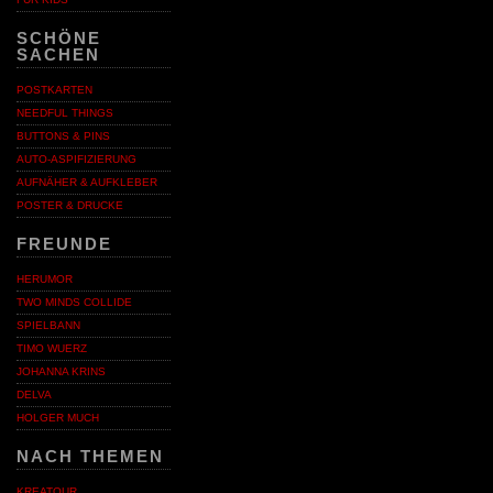
SCHÖNE
SACHEN
POSTKARTEN
NEEDFUL THINGS
BUTTONS & PINS
AUTO-ASPIFIZIERUNG
AUFNÄHER & AUFKLEBER
POSTER & DRUCKE
FREUNDE
HERUMOR
TWO MINDS COLLIDE
SPIELBANN
TIMO WUERZ
JOHANNA KRINS
DELVA
HOLGER MUCH
NACH THEMEN
KREATOUR