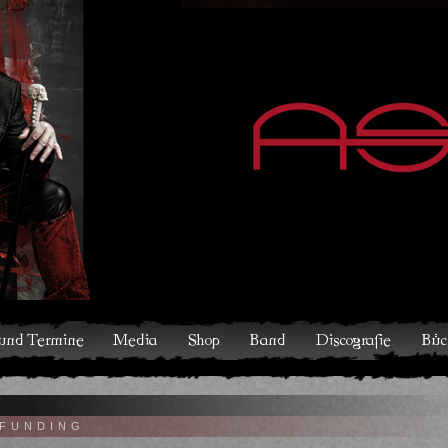
hop
Band
Discografie
Bücher und Comics
Kontakt
V
FUNDING