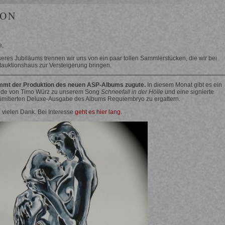
ION
e,
seres Jubiläums trennen wir uns von ein paar tollen Sammlerstücken, die wir bei
tauktionshaus zur Versteigerung bringen.
mmt der Produktion des neuen ASP-Albums zugute.
In diesem Monat gibt es ein
lde von Timo Würz zu unserem Song
Schneefall in der Hölle
und eine signierte
imitierten Deluxe-Ausgabe des Albums Requiembryo zu ergattern.
 vielen Dank. Bei Interesse
geht es hier lang
.