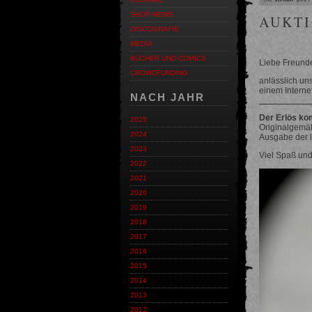
SHOP-NEWS
AUKT
DISCOGRAFIE
MEDIA
BÜCHER UND COMICS
Liebe Freund
CROWDFUNDING
anlässlich un
einem Interne
NACH JAHR
Der Erlös ko
2025
Originalgemä
2024
Ausgabe der l
2023
Viel Spaß und
2022
2021
2020
2019
2018
2017
2016
2015
2014
2013
2012