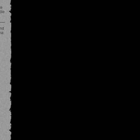
te
die
und
ma