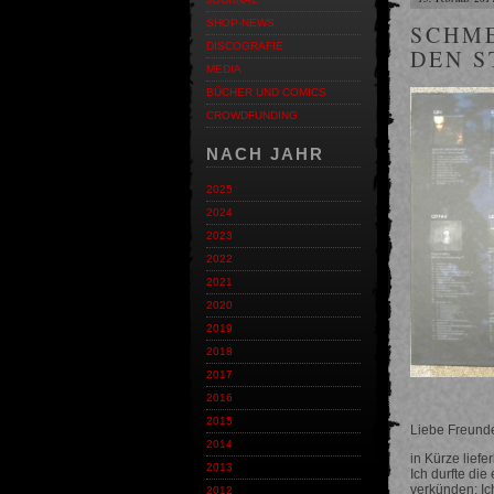
SHOP-NEWS
SCHME
DISCOGRAFIE
DEN 
MEDIA
BÜCHER UND COMICS
CROWDFUNDING
NACH JAHR
2025
2024
2023
2022
2021
2020
2019
2018
2017
2016
2015
Liebe Freund
2014
in Kürze lief
2013
Ich durfte di
verkünden: Ich
2012