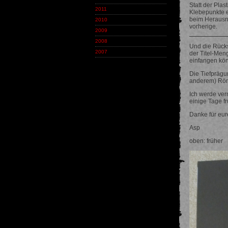
Statt der Plas
2011
Klebepunkte 
beim Herausne
2010
vorherige.
2009
2008
Und die Rücks
2007
der Titel-Men
einfangen kön
Die Tiefprägu
anderem) Röml
Ich werde ver
einige Tage fr
Danke für eu
Asp
oben: f