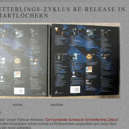
TTERLINGS-ZYKLUS RE-RELEASE IN
STARTLÖCHERN
vorher nachher
e,
erbar: Unser Februar-Release "
Der komplette Schwarze Schmetterling-Zyklus
".
e ersten Exemplare schon einmal zu Prüfzwecken auspacken und muss stolz
 bin recht zufrieden.