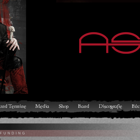
hop
Band
Discografie
Bücher und Comics
Kontakt
V
FUNDING
4