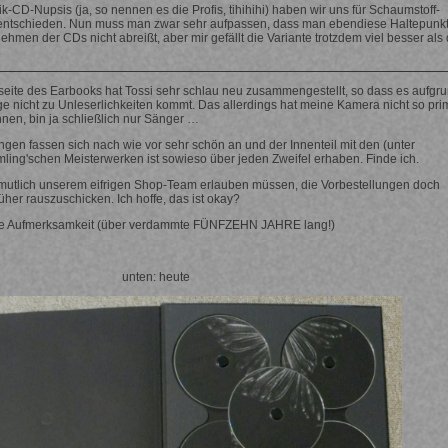
tik-CD-Nupsis (ja, so nennen es die Profis, tihihihi) haben wir uns für Schaumstoff-
entschieden. Nun muss man zwar sehr aufpassen, dass man ebendiese Haltepunk
hmen der CDs nicht abreißt, aber mir gefällt die Variante trotzdem viel besser als 
eite des Earbooks hat Tossi sehr schlau neu zusammengestellt, so dass es aufgr
ge nicht zu Unleserlichkeiten kommt. Das allerdings hat meine Kamera nicht so pri
nen, bin ja schließlich nur Sänger …
ngen fassen sich nach wie vor sehr schön an und der Innenteil mit den (unter
ing'schen Meisterwerken ist sowieso über jeden Zweifel erhaben. Finde ich.
mutlich unserem eifrigen Shop-Team erlauben müssen, die Vorbestellungen doch
üher rauszuschicken. Ich hoffe, das ist okay?
re Aufmerksamkeit (über verdammte FÜNFZEHN JAHRE lang!)
rüher unten: heute