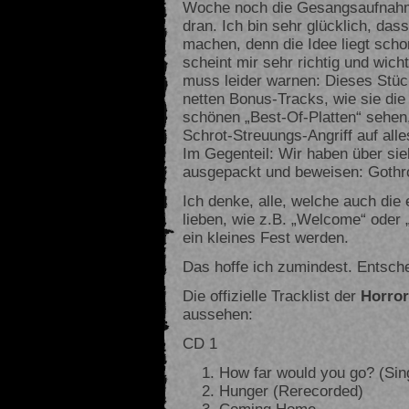
Woche noch die Gesangsaufnahmen
dran. Ich bin sehr glücklich, das
machen, denn die Idee liegt schon
scheint mir sehr richtig und wichti
muss leider warnen: Dieses Stück
netten Bonus-Tracks, wie sie die
schönen „Best-Of-Platten“ sehen,
Schrot-Streuungs-Angriff auf alle
Im Gegenteil: Wir haben über sie
ausgepackt und beweisen: Gothro
Ich denke, alle, welche auch di
lieben, wie z.B. „Welcome“ oder „
ein kleines Fest werden.
Das hoffe ich zumindest. Entsch
Die offizielle Tracklist der
Horror
aussehen:
CD 1
How far would you go? (Sin
Hunger (Rerecorded)
Coming Home