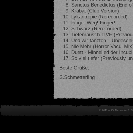
Sanctus Benedictus (End of 
Krabat (Club Version)
Lykantropie (Rerecorded)
Finger Weg! Finger!
Schwarz (Rerecorded)
Tiefenrausch-LIVE (Previou
Und wir tanzten – Ungeschi
Nie Mehr (Horror Vacui Mix
Duett - Minnelied der Incubi
So viel tiefer (Previously u
Beste Grüße,
S.Schmetterling
© 2011 – 25 Alexander F. 