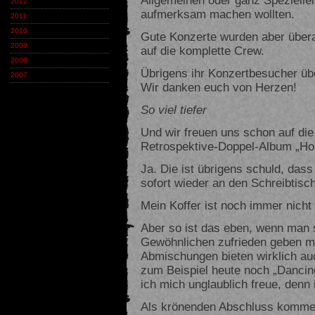
2012
aufmerksam machen wollten.
2011
2010
Gute Konzerte wurden aber überal
2009
auf die komplette Crew.
2008
Übrigens ihr Konzertbesucher über
2007
Wir danken euch von Herzen!
So viel tiefer
Und wir freuen uns schon auf d
Retrospektive-Doppel-Album „Hor
Ja. Die ist übrigens schuld, dass
sofort wieder an den Schreibtisc
Mein Koffer ist noch immer nich
Aber so ist das eben, wenn man 
Gewöhnlichen zufrieden geben m
Abmischungen bieten wirklich auc
zum Beispiel heute noch „Dancing
ich mich unglaublich freue, denn
Als krönenden Abschluss komme