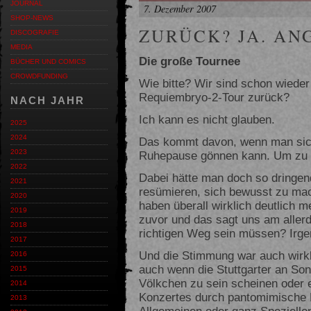
JOURNAL
7. Dezember 2007
SHOP-NEWS
ZURÜCK? JA. AN
DISCOGRAFIE
MEDIA
Die große Tournee
BÜCHER UND COMICS
CROWDFUNDING
Wie bitte? Wir sind schon wieder
Requiembryo-2-Tour zurück?
NACH JAHR
Ich kann es nicht glauben.
2025
2024
Das kommt davon, wenn man sich
2023
Ruhepause gönnen kann. Um zu
2022
Dabei hätte man doch so dringen
2021
resümieren, sich bewusst zu mac
2020
haben überall wirklich deutlich 
2019
zuvor und das sagt uns am allerd
2018
richtigen Weg sein müssen? Irge
2017
Und die Stimmung war auch wirkli
2016
auch wenn die Stuttgarter an So
2015
Völkchen zu sein scheinen oder 
2014
Konzertes durch pantomimische D
2013
Allgemeinen oder ganz Speziellen,