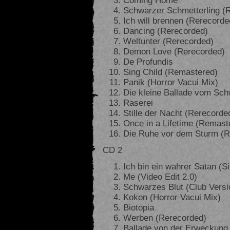
Schwarzer Schmetterling (
Ich will brennen (Rerecorde
Dancing (Rerecorded)
Weltunter (Rerecorded)
Demon Love (Rerecorded)
De Profundis
Sing Child (Remastered)
Panik (Horror Vacui Mix)
Die kleine Ballade vom Sc
Raserei
Stille der Nacht (Rerecorde
Once in a Lifetime (Remast
Die Ruhe vor dem Sturm (
CD 2
Ich bin ein wahrer Satan (S
Me (Video Edit 2.0)
Schwarzes Blut (Club Versi
Kokon (Horror Vacui Mix)
Biotopia
Werben (Rerecorded)
Ballade von der Erweckung