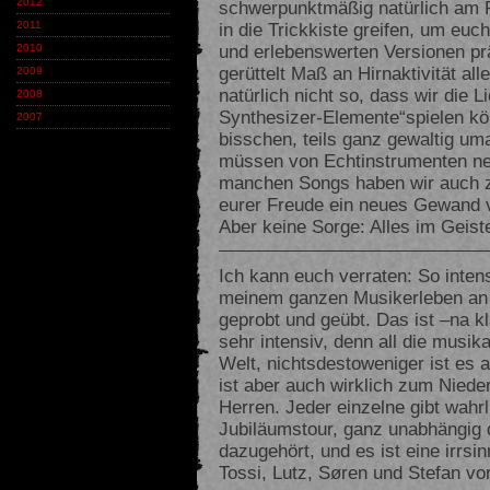
2012
schwerpunktmäßig natürlich am P
in die Trickkiste greifen, um euc
2011
und erlebenswerten Versionen prä
2010
gerüttelt Maß an Hirnaktivität alle
2009
natürlich nicht so, dass wir die 
2008
Synthesizer-Elemente“spielen kön
2007
bisschen, teils ganz gewaltig um
müssen von Echtinstrumenten neu 
manchen Songs haben wir auch zu
eurer Freude ein neues Gewand v
Aber keine Sorge: Alles im Geiste
Ich kann euch verraten: So intens
meinem ganzen Musikerleben an ein
geprobt und geübt. Das ist –na k
sehr intensiv, denn all die musi
Welt, nichtsdestoweniger ist es
ist aber auch wirklich zum Niederk
Herren. Jeder einzelne gibt wahrli
Jubiläumstour, ganz unabhängig 
dazugehört, und es ist eine irrsin
Tossi, Lutz, Søren und Stefan vo