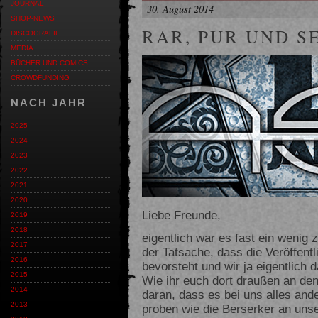
JOURNAL
30. August 2014
SHOP-NEWS
RAR, PUR UND S
DISCOGRAFIE
MEDIA
BÜCHER UND COMICS
CROWDFUNDING
NACH JAHR
2025
2024
2023
2022
2021
2020
Liebe Freunde,
2019
2018
eigentlich war es fast ein wenig 
2017
der Tatsache, dass die Veröffen
2016
bevorsteht und wir ja eigentlich 
2015
Wie ihr euch dort draußen an den
2014
daran, dass es bei uns alles ander
2013
proben wie die Berserker an un