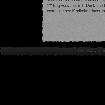
*** Eng verwandt mit "Denk und 
nostalgischen Kindheitserinnerun
© 2011 – 25 Alexander F. 