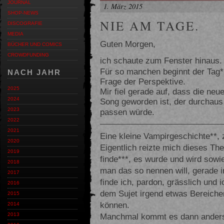
JOURNAL
1. März 2015
SHOP-NEWS
NIE AM TAGE.
DISCOGRAFIE
MEDIA
Guten Morgen,
BÜCHER UND COMICS
CROWDFUNDING
ich schaute zum Fenster hinaus. 
Für so manchen beginnt der Tag*,
NACH JAHR
Frage der Perspektive.
2025
Mir fiel gerade auf, dass die neu
2024
Song geworden ist, der durchaus
2023
passen würde
.
2022
2021
Eine kleine Vampirgeschichte**, 
2020
Eigentlich reizte mich dieses Th
2019
finde***, es wurde und wird sowie
2018
man das so nennen will, gerade 
2017
finde ich, pardon, grässlich und i
2016
dem Sujet irgend etwas Bereich
2015
können.
2014
Manchmal kommt es dann anders 
2013