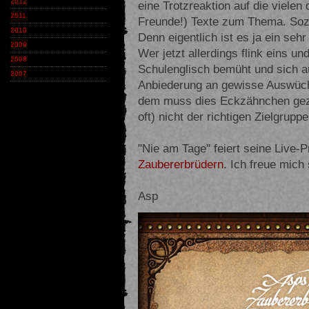
2012
eine Trotzreaktion auf die vielen
2011
Freunde!) Texte zum Thema. Sozu
2010
Denn eigentlich ist es ja ein seh
2009
Wer jetzt allerdings flink eins u
2008
Schulenglisch bemüht und sich 
2007
Anbiederung an gewisse Auswüch
dem muss dies Eckzähnchen gezo
oft) nicht der richtigen Zielgruppe
"Nie am Tage" feiert seine Live-
Zaubererbrüdern
. Ich freue mich
Asp