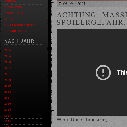
JOURNAL
7. Oktober 2015
SHOP-NEWS
ACHTUNG! MASS
DISCOGRAFIE
SPOILERGEFAHR.
MEDIA
BÜCHER UND COMICS
CROWDFUNDING
NACH JAHR
2025
2024
2023
2022
2021
2020
2019
2018
2017
2016
2015
2014
Werte Unerschrockene,
2013