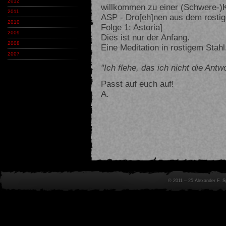
2012
willkommen zu einer (Schwere-)K
2011
ASP - Dro[eh]nen aus dem rostige
2010
Folge 1: Astoria]
2009
Dies ist nur der Anfang.
2008
Eine Meditation in rostigem Stahl
2007
"Ich flehe, das ich nicht die Antw
Passt auf euch auf!
A.
© 2011 – 25 Alexander F. 