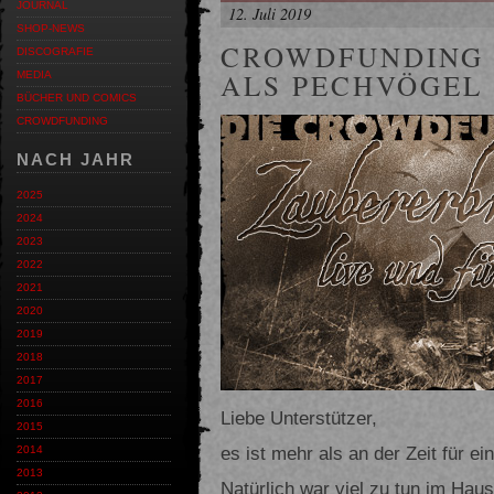
JOURNAL
12. Juli 2019
SHOP-NEWS
CROWDFUNDING 
DISCOGRAFIE
ALS PECHVÖGEL
MEDIA
BÜCHER UND COMICS
CROWDFUNDING
NACH JAHR
2025
2024
2023
2022
2021
2020
2019
2018
2017
2016
Liebe Unterstützer,
2015
es ist mehr als an der Zeit für ei
2014
2013
Natürlich war viel zu tun im Hau