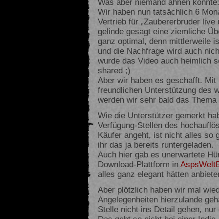
Was aber niemand ahnen konnte: D
Wir haben nun tatsächlich 6 Mon
Vertrieb für „Zaubererbruder live
gelinde gesagt eine ziemliche Übe
ganz optimal, denn mittlerweile i
und die Nachfrage wird auch nich
wurde das Video auch heimlich s
shared ;)
Aber wir haben es geschafft. Mit 
freundlichen Unterstützung des
werden wir sehr bald das Thema 
Wie die Unterstützer gemerkt ha
Verfügung-Stellen des hochauflö
Käufer angeht, ist nicht alles so 
ihr das ja bereits runtergeladen.
Auch hier gab es unerwartete Hür
Download-Plattform in
AspsWelt
alles ganz elegant hätten anbiet
Aber plötzlich haben wir mal wie
Angelegenheiten hierzulande geh
Stelle nicht ins Detail gehen, nu
Das geht so nicht bei einer Indie-