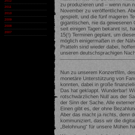
2012
zu produzieren und – wenn nun 
2011
November zu veröffentlichen. Ab
2010
gespielt, und die fünf mageren 
2009
gigantischen, nie da gewesenen 
2008
seit einigen Tagen bekannt ist, 
2007
15(!) Terminen geplant, um dies
möglich einigermaßen in der Näh
Pratteln sind wieder dabei, hoffe
unseren deutschsprachigen Nachb
Nun zu unserem Konzertfilm, dess
monetäre Unterstützung von Fans
konnten, dabei in große finanziel
Das hat geklappt. Wunderbar! Wir
rotschwärzlichen Null aus der 
der Sinn der Sache. Alle externe
Einen gibt es, der ohne Bezahlung
Aber das macht ja nichts, denn d
kommuniziert, dass wir die digit
„Belohnung“ für unsere Mühen h