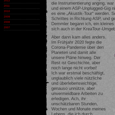
2012
die Instrumentierung anging, wa
2011
und einem ASP-Unplugged-Gig nic
2010
es eine „Akustik-Tour“ werden. S
2009
Schrittes in Richtung ASP, und
2008
Demmler begann ich, ein kleines 
2007
sich auch in der KreaTour-Umge
Aber dann kam alles anders.
Im Frühjahr 2020 fegte die
Corona-Pandemie über den
Planeten und damit alle
unsere Pläne hinweg. Der
Rest ist Geschichte, aber
noch lange nicht vorbei!
Ich war erstmal beschäftigt,
unglaublich viele nützliche
und überlebenswichtige,
genauso unnütze, aber
unvermeidbare Arbeiten zu
erledigen. Ach, ihr
unschätzbaren Stunden,
Wochen und Monate meines
Lebens, die ich durch