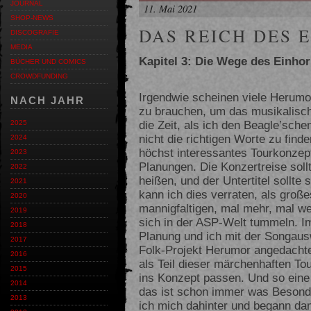
JOURNAL
11. Mai 2021
SHOP-NEWS
DAS REICH DES 
DISCOGRAFIE
MEDIA
Kapitel 3: Die Wege des Einho
BÜCHER UND COMICS
CROWDFUNDING
Irgendwie scheinen viele Herum
NACH JAHR
zu brauchen, um das musikalisch
die Zeit, als ich den Beagle’sch
2025
nicht die richtigen Worte zu finde
2024
höchst interessantes Tourkonzep
2023
Planungen. Die Konzertreise sol
2022
heißen, und der Untertitel sollte
2021
kann ich dies verraten, als große
2020
mannigfaltigen, mal mehr, mal w
2019
sich in der ASP-Welt tummeln. I
2018
Planung und ich mit der Songausw
2017
Folk-Projekt Herumor angedachte
2016
als Teil dieser märchenhaften To
2015
ins Konzept passen. Und so ein
2014
das ist schon immer was Besond
2013
ich mich dahinter und begann da