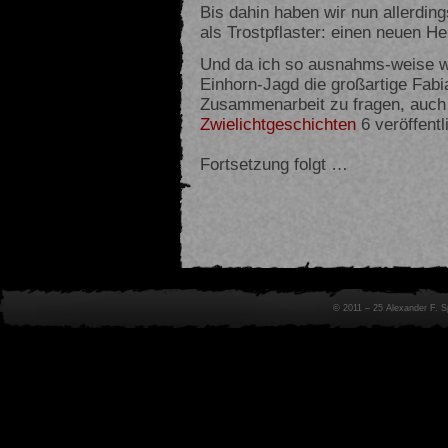
Bis dahin haben wir nun allerding
als Trostpflaster: einen neuen H
Und da ich so ausnahms-weise wa
Einhorn-Jagd die großartige Fabi
Zusammenarbeit zu fragen, auch
Zwielichtgeschichten
6 veröffentl
Fortsetzung folgt …
© 2011 – 25 Alexander F. 