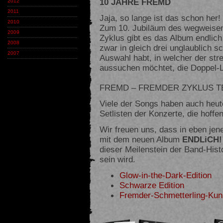
10 JAHRE FREMD
2012
2011
Jaja, so lange ist das schon her!
2010
Zum 10. Jubiläum des wegweis
2009
Zyklus gibt es das Album endlich
2008
zwar in gleich drei unglaublich s
2007
Auswahl habt, in welcher der stre
aussuchen möchtet, die Doppel-
FREMD – FREMDER ZYKLUS TE
Viele der Songs haben auch heute
Setlisten der Konzerte, die hoffen
Wir freuen uns, dass in eben je
mit dem neuen Album
ENDLiCH!
dieser Meilenstein der Band-Histo
sein wird.
Glow-in-the-Dark-Edition
Schwarze Edition
Fremder-Schmetterling-Kuns