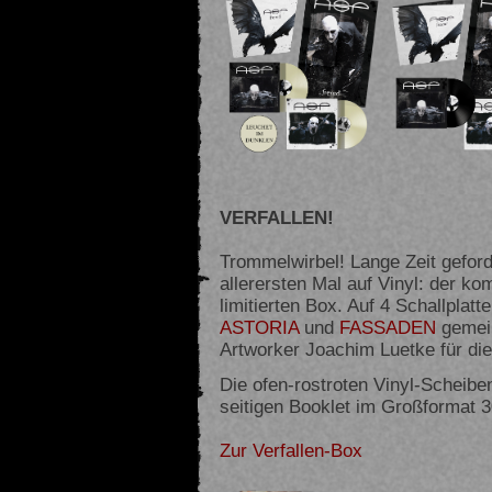
VERFALLEN!
Trommelwirbel! Lange Zeit geford
allerersten Mal auf Vinyl: der 
limitierten Box. Auf 4 Schallplatt
ASTORIA
und
FASSADEN
gemein
Artworker Joachim Luetke für di
Die ofen-rostroten Vinyl-Scheibe
seitigen Booklet im Großformat 
Zur Verfallen-Box