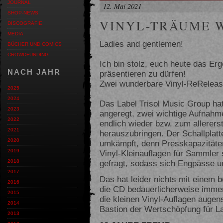
JOURNAL
12. Mai 2021
SHOP-NEWS
VINYL-TRÄUME 
DISCOGRAFIE
MEDIA
Ladies and gentlemen!
BÜCHER UND COMICS
CROWDFUNDING
Ich bin stolz, euch heute das Er
NACH JAHR
präsentieren zu dürfen!
Zwei wunderbare Vinyl-ReReleas
2025
2024
Das Label Trisol Music Group ha
2023
angeregt, zwei wichtige Aufnah
2022
endlich wieder bzw. zum allerers
2021
herauszubringen. Der Schallplatt
2020
umkämpft, denn Presskapazitäten
2019
Vinyl-Kleinauflagen für Sammler
gefragt, sodass sich Engpässe un
2018
2017
Das hat leider nichts mit einem
2016
die CD bedauerlicherweise immer 
2015
die kleinen Vinyl-Auflagen augens
2014
Bastion der Wertschöpfung für La
2013