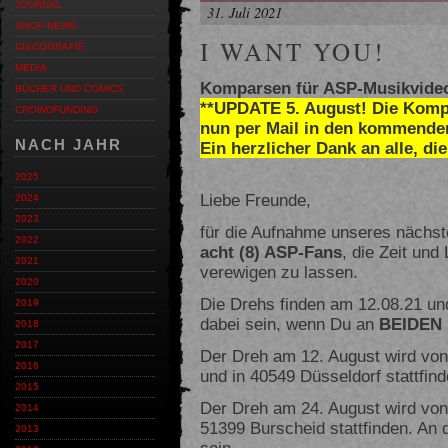
JOURNAL
31. Juli 2021
SHOP-NEWS
I WANT YOU!
DISCOGRAFIE
MEDIA
Komparsen für ASP-Musikvideo
BÜCHER UND COMICS
**UPDATE 5. August! Die Komp
CROWDFUNDING
nun per Mail in den kommenden
NACH JAHR
Ein herzlicher Dank an alle, d
2025
Liebe Freunde,
2024
2023
für die Aufnahme unseres nächst
2022
acht (8) ASP-Fans
, die Zeit und
2021
verewigen zu lassen.
2020
Die Drehs finden am 12.08.21 un
2019
dabei sein, wenn Du an
BEIDEN
2018
2017
Der Dreh am 12. August wird von
2016
und in 40549 Düsseldorf stattfind
2015
Der Dreh am 24. August wird von
2014
51399 Burscheid stattfinden. An 
2013
sein.