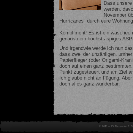
Dass unsere
werden, davo
November üb
Hurricanes“ durch eure Wohnunge
Kompliment! Es ist ein waschech
genauso ein höchst aspiges ASP
Und irgendwie werde ich nun das 
dass zwei der unzähligen, umhe
Papierflieger (oder Origami-Kra
doch auf einen ganz bestimmten,
Punkt zugesteuert und am Ziel 
Ich glaube nicht an Fügung. Aber 
doch alles ganz wunderbar.
© 2011 – 25 Alexander F. 