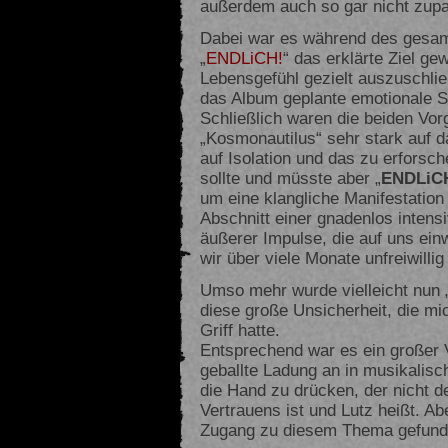
außerdem auch so gar nicht zup
Dabei war es während des gesam
„
ENDLiCH!
“ das erklärte Ziel g
Lebensgefühl gezielt auszuschlie
das Album geplante emotionale 
Schließlich waren die beiden Vor
„Kosmonautilus“ sehr stark auf d
auf Isolation und das zu erforsc
sollte und müsste aber „
ENDLiC
um eine klangliche Manifestation
Abschnitt einer gnadenlos intensi
äußerer Impulse, die auf uns ei
wir über viele Monate unfreiwill
Umso mehr wurde vielleicht nun „
diese große Unsicherheit, die mi
Griff hatte.
Entsprechend war es ein großer
geballte Ladung an in musikalis
die Hand zu drücken, der nicht d
Vertrauens ist und Lutz heißt. Ab
Zugang zu diesem Thema gefunde