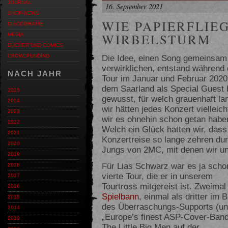
JOURNAL
16. September 2021
SHOP-NEWS
WIE PAPIERFLIE
DISCOGRAFIE
WIRBELSTURM
MEDIA
BÜCHER UND COMICS
Die Idee, einen Song gemeinsam
CROWDFUNDING
verwirklichen, entstand während
NACH JAHR
Tour im Januar und Februar 2020
dem Saarland als Special Guest b
2025
gewusst, für welch grauenhaft lang
2024
wir hätten jedes Konzert vielleich
2023
wir es ohnehin schon getan habe
2022
Welch ein Glück hatten wir, dass
2021
Konzertreise so lange zehren dur
2020
Jungs von 2MC, mit denen wir un
2019
Für Lias Schwarz war es ja scho
2018
vierte Tour, die er in unserem
2017
Tourtross mitgereist ist. Zweimal
2016
Spielbann
, einmal als dritter im 
2015
des Überraschungs-Supports (u
2014
„Europe’s finest ASP-Cover-Band
2013
The Little Big Men auf der