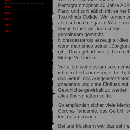
2012
Pentagrammophon 20 Jahre ASP
2011
Party und schließlich mit seiner
2010
Two Minds Collide. Wir kennen u
2009
also schon eine ganze Weile, un
2008
Songs haben wir auch schon
2007
gemeinsam gemacht.
Nichtsdestotrotz erzeugt all dies
wenn man eines seiner „Songkind
gibt. Dazu gehört, wie schon meh
Menge Vertrauen.
Vor allem wenn es um solch emot
ich den Text zum Song schrieb, k
das Gefühl des Ausgeliefertseins
gnadenlos und ohne Einfluss auf
Geschichte gewirbelt zu werden,
alles überschatten sollte.
So empfanden sicher viele Mensc
Corona-Pandemie, das Gefühl, s
lenken zu können.
Bei uns Musikern war das sehr e