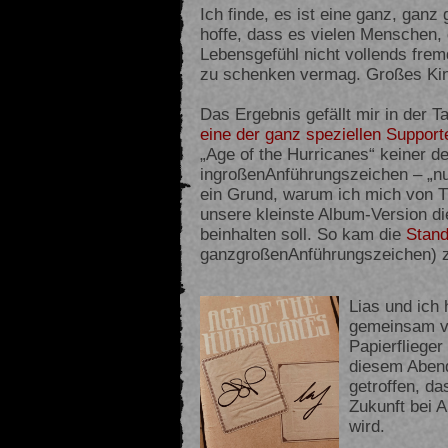
Ich finde, es ist eine ganz, gan
hoffe, dass es vielen Menschen,
Lebensgefühl nicht vollends fremd
zu schenken vermag. Großes Kino
Das Ergebnis gefällt mir in der 
eine der ganz speziellen Support
„Age of the Hurricanes“ keiner d
ingroßenAnführungszeichen – „nu
ein Grund, warum ich mich von T
unsere kleinste Album-Version d
beinhalten soll. So kam die
Stand
ganzgroßenAnführungszeichen) zu
Lias und ich
gemeinsam ve
Papierfliege
diesem Abend
getroffen, das
Zukunft bei 
wird.