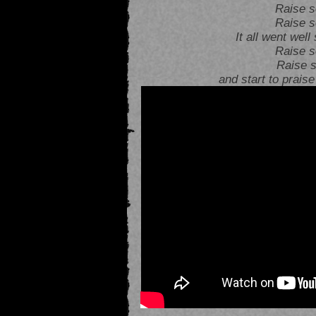
Raise s
Raise s
It all went wel
Raise s
Raise 
and start to prais