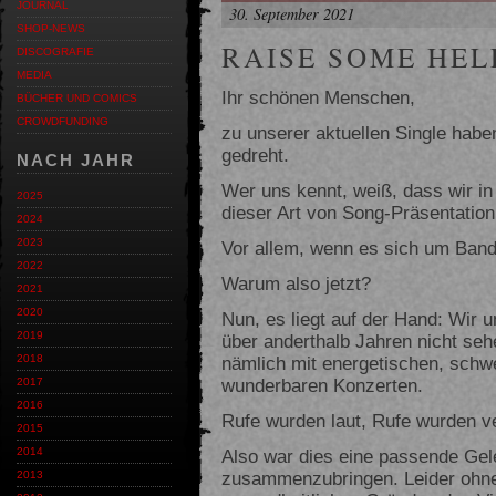
JOURNAL
30. September 2021
SHOP-NEWS
RAISE SOME HEL
DISCOGRAFIE
MEDIA
Ihr schönen Menschen,
BÜCHER UND COMICS
CROWDFUNDING
zu unserer aktuellen Single habe
gedreht.
NACH JAHR
Wer uns kennt, weiß, dass wir i
2025
dieser Art von Song-Präsentatio
2024
2023
Vor allem, wenn es sich um Ban
2022
Warum also jetzt?
2021
2020
Nun, es liegt auf der Hand: Wir 
2019
über anderthalb Jahren nicht seh
nämlich mit energetischen, schwe
2018
wunderbaren Konzerten.
2017
2016
Rufe wurden laut, Rufe wurden ve
2015
Also war dies eine passende Gele
2014
zusammenzubringen. Leider ohne 
2013