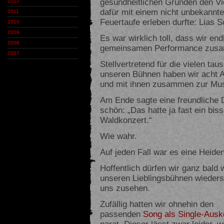
gesundheitlichen Gründen den Vi
2012
dafür mit einem nicht unbekannte
2011
Feuertaufe erleben durfte: Lias 
2010
2009
Es war wirklich toll, dass wir end
2008
gemeinsamen Performance zusam
2007
Stellvertretend für die vielen t
unseren Bühnen haben wir acht 
und mit ihnen zusammen zur Mus
Am Ende sagte eine freundliche
schön: „Das hatte ja fast ein bi
Waldkonzert.“
Wie wahr.
Auf jeden Fall war es eine Heiden
Hoffentlich dürfen wir ganz bald
unseren Lieblingsbühnen wieders
uns zusehen.
Zufällig hatten wir ohnehin den
passenden
Song als Single-Ausk
parat. Dieser lässt zwar leider, w