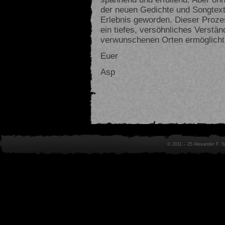
der neuen Gedichte und Songtext
Erlebnis geworden. Dieser Proze
ein tiefes, versöhnliches Verstä
verwunschenen Orten ermöglicht
Euer
Asp
© 2011 – 25 Alexander F. 