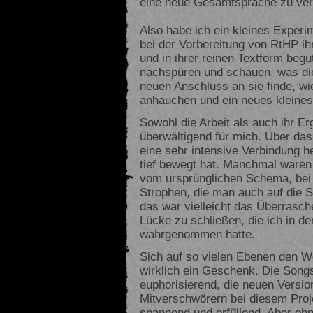
eine neue Gesamtsprache zu verle
Also habe ich ein kleines Experi
bei der Vorbereitung von RtHP i
und in ihrer reinen Textform begu
nachspüren und schauen, was die
neuen Anschluss an sie finde, wi
anhauchen und ein neues kleine
Sowohl die Arbeit als auch ihr E
überwältigend für mich. Über da
eine sehr intensive Verbindung h
tief bewegt hat. Manchmal waren e
vom ursprünglichen Schema, bei
Strophen, die man auch auf die 
das war vielleicht das Überrasch
Lücke zu schließen, die ich in d
wahrgenommen hatte.
Sich auf so vielen Ebenen den W
wirklich ein Geschenk. Die Songs
euphorisierend, die neuen Versi
Mitverschwörern bei diesem Proje
spannend und erfüllend. Aber oh