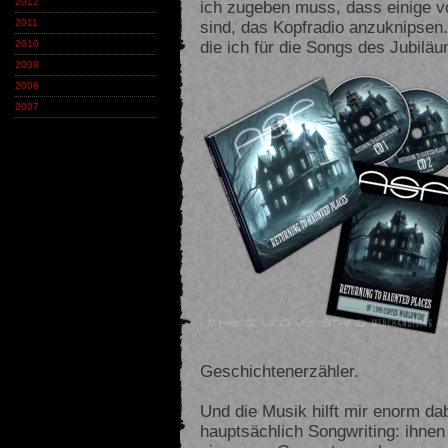
2012
ich zugeben muss, dass einige v
sind, das Kopfradio anzuknipsen
2011
die ich für die Songs des Jubilä
2010
2009
2008
2007
Geschichtenerzähler.
Und die Musik hilft mir enorm da
hauptsächlich Songwriting: ihnen