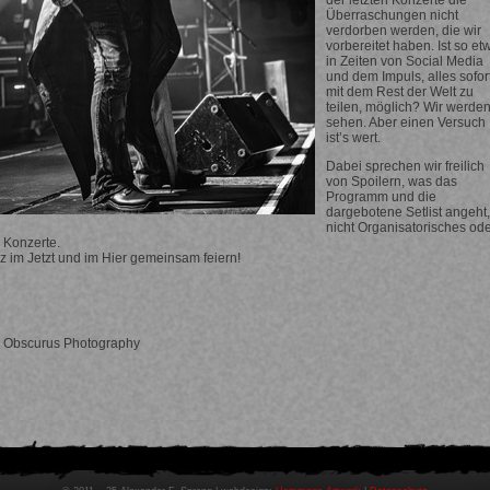
Überraschungen nicht
verdorben werden, die wir
vorbereitet haben. Ist so et
in Zeiten von Social Media
und dem Impuls, alles sofor
mit dem Rest der Welt zu
teilen, möglich? Wir werde
sehen. Aber einen Versuch
ist’s wert.
Dabei sprechen wir freilich
von Spoilern, was das
Programm und die
dargebotene Setlist angeht,
nicht Organisatorisches od
 Konzerte.
z im Jetzt und im Hier gemeinsam feiern!
s Obscurus Photography