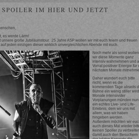
 SPOILER IM HIER UND JETZT
Menschen,
t, es werde Lärm!
t unsere große Jubiläumstour. 25 Jahre ASP wollen wir mit euch feiern und freuen
auf jeden einzigen dieser wirklich unvergleichlichen Abende mit euch.
Noch mehr als sonst wollen
wir diese Momente ganz
intensiv wahrnehmen und a
Vorrat positiver Energie für 
nächsten Monate mitnehme
Daher wundert euch bitte
nicht, wenn es die
kommenden Tage abseits d
Bühne ein wenig stiller wird
Monate intensivster
Vorplanungen münden nun 
ein echtes Live- und Life-
Erlebnis, dem wir uns mit
allem, was wir haben
hingeben werden.
Außerdem möchten wir euc
auch dieses Mal wieder bitt
keinen Spoiler zu verbreite
damit auch den Besuchern
der letzten Konzerte die