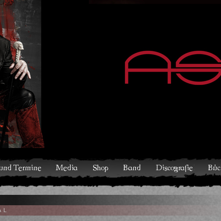
hop
Band
Discografie
Bücher und Comics
Kontakt
V
AL