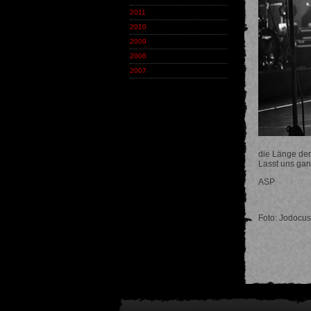
2011
2010
2009
2008
2007
die Länge der
Lasst uns gan
ASP
Foto: Jodocu