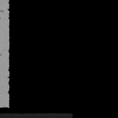
was
t
n
er