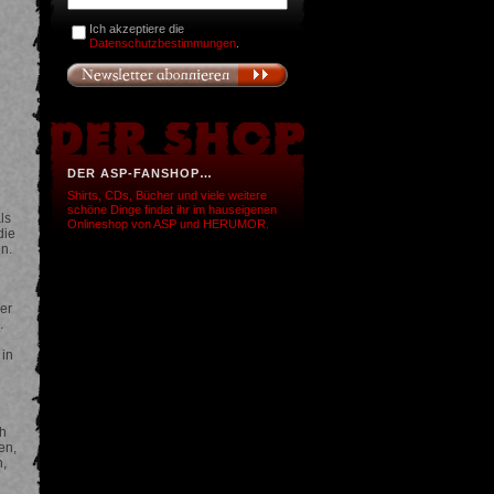
Ich akzeptiere die
Datenschutzbestimmungen
.
DER ASP-FANSHOP…
Shirts, CDs, Bücher und viele weitere
schöne Dinge findet ihr im hauseigenen
ls
Onlineshop von ASP und HERUMOR.
die
n.
er
.
in
h
en,
n,