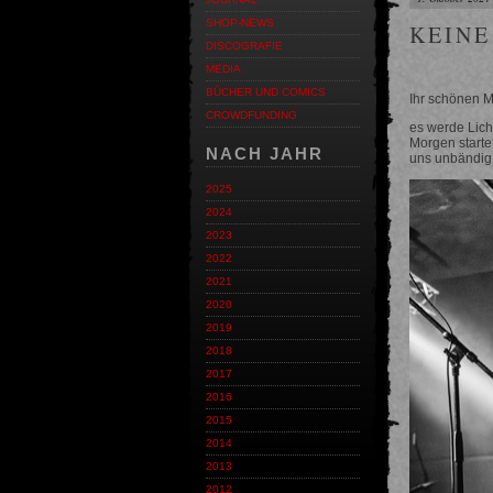
SHOP-NEWS
KEINE
DISCOGRAFIE
MEDIA
BÜCHER UND COMICS
Ihr schönen 
CROWDFUNDING
es werde Lich
Morgen starte
NACH JAHR
uns unbändig 
2025
2024
2023
2022
2021
2020
2019
2018
2017
2016
2015
2014
2013
2012