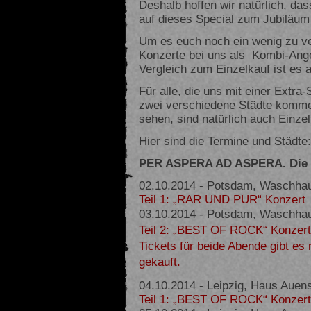
Deshalb hoffen wir natürlich, da
auf dieses Special zum Jubiläum
Um es euch noch ein wenig zu ver
Konzerte bei uns als Kombi-Ange
Vergleich zum Einzelkauf ist es 
Für alle, die uns mit einer Extra
zwei verschiedene Städte komme
sehen, sind natürlich auch Einzel
Hier sind die Termine und Städte:
PER ASPERA AD ASPERA. Die 1
02.10.2014 - Potsdam, Waschha
Teil 1: „RAR UND PUR“ Konzert
03.10.2014 - Potsdam, Waschh
Teil 2: „BEST OF ROCK“ Konzert
Tickets für beide Abende gibt es 
gekauft.
04.10.2014 - Leipzig, Haus Auen
Teil 1: „BEST OF ROCK“ Konzert