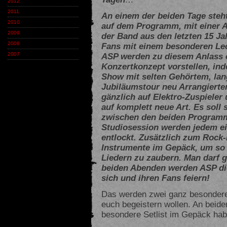
2012
2011
An einem der beiden Tage steh
2010
auf dem Programm, mit einer 
2009
der Band aus den letzten 15 J
2008
Fans mit einem besonderen Lec
ASP werden zu diesem Anlass 
2007
Konzertkonzept vorstellen, in
Show mit selten Gehörtem, lan
Jubiläumstour neu Arrangiertem
gänzlich auf Elektro-Zuspieler 
auf komplett neue Art. Es soll
zwischen den beiden Programme
Studiosession werden jedem e
entlockt. Zusätzlich zum Rock
Instrumente im Gepäck, um so
Liedern zu zaubern. Man darf g
beiden Abenden werden ASP di
sich und ihren Fans feiern!
Das werden zwei ganz besondere 
euch begeistern wollen. An beid
besondere Setlist im Gepäck hab