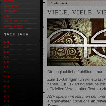
JOURNAL
15. Mai 2014
SHOP-NEWS
VIELE, VIELE, V
DISCOGRAFIE
MEDIA
BÜCHER UND COMICS
CROWDFUNDING
NACH JAHR
2025
2024
2023
2022
2021
2020
Die unglaubliche Jubiläumstour
2019
2018
Zum 15-Jährigen tun wir etwas, w
2017
haben. Zur Erklärung erlaube ic
2016
offiziellen Veranstalter-Text zu zi
2015
ASP spielen im Rahmen der „Per 
2014
ausgewählten Locations
an jewe
2013
Tagen
…