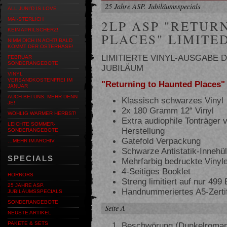
25 Jahre ASP. Jubiläumsspecials
ALL JUNI'D IS LOVE
MAI-STERLICH
2LP ASP "RETUR
KEIN APRILSCHERZ!
PLACES" LIMITE
NIMM DICH IN ACHT! BALD
KOMMT DER OSTERHASE!
LIMITIERTE VINYL-AUSGABE 
FEBRUAR
SONDERANGEBOTE
JUBILÄUM
VINYL
VERSANDKOSTENFREI IM
"Returning to Haunted Places"
JANUAR
AUCH BEI UNS: MEHR DENN
Klassisch schwarzes Vinyl
JE!
2x 180 Gramm 12“ Vinyl
WOHLIG WARMER HERBST!
Extra audiophile Tonträger 
LEICHTE SOMMER-
Herstellung
SONDERANGEBOTE
Gatefold Verpackung
…MEHR IM ARCHIV
Schwarze Antistatik-Innehül
SPECIALS
Mehrfarbig bedruckte Vinyle
4-Seitiges Booklet
HORRORS
Streng limitiert auf nur 49
25 JAHRE ASP.
Handnummeriertes A5-Zertifi
JUBILÄUMSSPECIALS
SONDERANGEBOTE
Seite A
NEUSTE ARTIKEL
Beschwörung (Dunkelromant
PAKETE & SETS