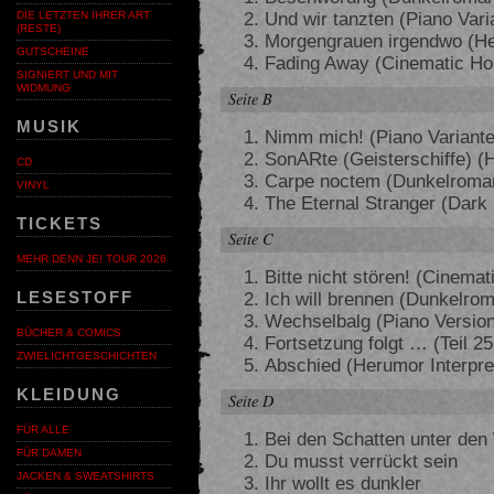
Und wir tanzten (Piano Vari
DIE LETZTEN IHRER ART
(RESTE)
Morgengrauen irgendwo (Her
GUTSCHEINE
Fading Away (Cinematic Hor
SIGNIERT UND MIT
WIDMUNG
Seite B
MUSIK
Nimm mich! (Piano Variante
SonARte (Geisterschiffe) (H
CD
Carpe noctem (Dunkelroman
VINYL
The Eternal Stranger (Dark
TICKETS
Seite C
MEHR DENN JE! TOUR 2026
Bitte nicht stören! (Cinemat
Ich will brennen (Dunkelro
LESESTOFF
Wechselbalg (Piano Version
BÜCHER & COMICS
Fortsetzung folgt … (Teil 2
ZWIELICHTGESCHICHTEN
Abschied (Herumor Interpre
KLEIDUNG
Seite D
FÜR ALLE
Bei den Schatten unter den
FÜR DAMEN
Du musst verrückt sein
JACKEN & SWEATSHIRTS
Ihr wollt es dunkler