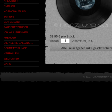
KREATOUR
ENDLICH!
KOSMONAUTILUS
ZUTIEFST
GUT GESAGT
ZAUBERERBRUDER
ICH WILL BRENNEN
39,95 € pro Stück
FREMDER
Anzahl:
39,95
DIE KLEINE BALLADE…
Alle Preisangaben inkl. gesetztliche
SCHMETTERLINGE
VERFALLEN
WELTUNTER
GARG
© 2011 – 25 Alexander F. 