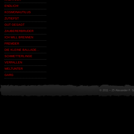
ENDLICH!
KOSMONAUTILUS
ZUTIEFST
GUT GESAGT
ZAUBERERBRUDER
ICH WILL BRENNEN
FREMDER
DIE KLEINE BALLADE…
SCHMETTERLINGE
VERFALLEN
WELTUNTER
GARG
© 2011 – 25 Alexander F. 