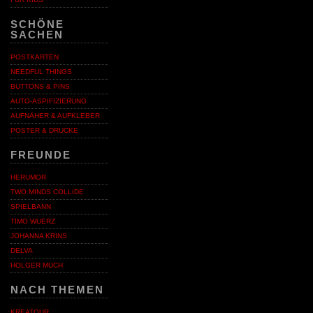
SCHÖNE
SACHEN
POSTKARTEN
NEEDFUL THINGS
BUTTONS & PINS
AUTO-ASPIFIZIERUNG
AUFNÄHER & AUFKLEBER
POSTER & DRUCKE
FREUNDE
HERUMOR
TWO MINDS COLLIDE
SPIELBANN
TIMO WUERZ
JOHANNA KRINS
DELVA
HOLGER MUCH
NACH THEMEN
KREATOUR