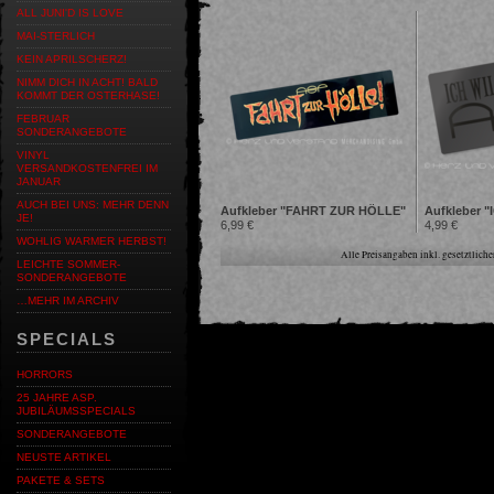
ALL JUNI'D IS LOVE
MAI-STERLICH
KEIN APRILSCHERZ!
NIMM DICH IN ACHT! BALD
KOMMT DER OSTERHASE!
FEBRUAR
SONDERANGEBOTE
VINYL
VERSANDKOSTENFREI IM
JANUAR
AUCH BEI UNS: MEHR DENN
Aufkleber "FAHRT ZUR HÖLLE"
JE!
6,99 €
4,99 €
WOHLIG WARMER HERBST!
Alle Preisangaben inkl. gesetztlic
LEICHTE SOMMER-
SONDERANGEBOTE
…MEHR IM ARCHIV
SPECIALS
HORRORS
25 JAHRE ASP.
JUBILÄUMSSPECIALS
SONDERANGEBOTE
NEUSTE ARTIKEL
PAKETE & SETS