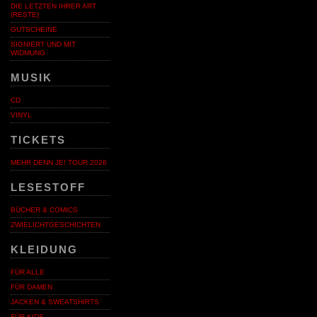
DIE LETZTEN IHRER ART
(RESTE)
GUTSCHEINE
SIGNIERT UND MIT
WIDMUNG
MUSIK
CD
VINYL
TICKETS
MEHR DENN JE! TOUR 2026
LESESTOFF
BÜCHER & COMICS
ZWIELICHTGESCHICHTEN
KLEIDUNG
FÜR ALLE
FÜR DAMEN
JACKEN & SWEATSHIRTS
FÜR KIDS