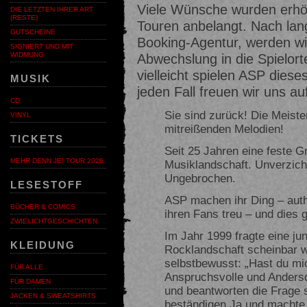
Viele Wünsche wurden erhör
DIE LETZTEN IHRER ART
(RESTE)
Touren anbelangt. Nach la
GUTSCHEINE
Booking-Agentur, werden wi
SIGNIERT UND MIT
WIDMUNG
Abwechslung in die Spielort
vielleicht spielen ASP dies
MUSIK
jeden Fall freuen wir uns a
CD
Sie sind zurück! Die Meiste
VINYL
mitreißenden Melodien!
TICKETS
Seit 25 Jahren eine feste G
MEHR DENN JE! TOUR 2026
Musiklandschaft. Unverzich
Ungebrochen.
LESESTOFF
ASP machen ihr Ding – auth
BÜCHER & COMICS
ihren Fans treu – und dies 
ZWIELICHTGESCHICHTEN
Im Jahr 1999 fragte eine j
KLEIDUNG
Rocklandschaft scheinbar w
selbstbewusst: „Hast du mi
FÜR ALLE
Anspruchsvolle und Anders
FÜR DAMEN
und beantworten die Frage 
JACKEN & SWEATSHIRTS
beständigen Ja und machte 