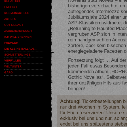
KREATOUR
bisherigen verschachtelten 
ENDLICH!
aufregendes Intermezzo sor
KOSMONAUTILUS
Jubiläumsjahr 2024 einer u
ZUTIEFST
ASP-Klassikern widmete, d
GUT GESAGT
„Returning to Haunted Place
ZAUBERERBRUDER
vergruben ASP sich in inten
ICH WILL BRENNEN
rein handgemachten Acousti
FREMDER
zartere, aber kein bisschen
DIE KLEINE BALLADE…
energiegeladene Facetten 
SCHMETTERLINGE
Fortsetzung folgt … Auf der
VERFALLEN
jeden Fall etwas Besondere
WELTUNTER
kommenden Album „HORRORS
GARG
Gothic Novellas“. Selbstver
ihrer unzähligen Hits aus f
bringen!
Achtung!
Ticketbestellungen b
nur drei Wochen im System, lei
für Euch reservieren! Unsere s
exklusiv bei uns und nur, solan
endet bei uns spätestens sieb