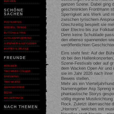
FÜR KIDS
ganzen Szene. Dabei ging d
geschminkten Frontmann ste
SCHÖNE
Sperrigkeit ans Werk und m
SACHEN
zwischen lyrischem Anspruch
POSTKARTEN
Gleichzeitig bespielt sie 
NEEDFUL THINGS
über Electro bis zur Folkbal
BUTTONS & PINS
Denn keine Schublade passt 
AUTO-ASPIFIZIERUNG
den ebenso spannenden wie
AUFNÄHER & AUFKLEBER
veröffentlichten Geschichte
POSTER & DRUCKE
Eins steht fest: Auf der Bü
ob bei den Hallenkonzerten,
FREUNDE
Szene-Festivals oder auf g
HERUMOR
dem Wacken Open Air und 
TWO MINDS COLLIDE
sie im Jahr 2026 nach ihrer
SPIELBANN
Beweis stellen.
TIMO WUERZ
Mehr als ein Vierteljahrhun
JOHANNA KRINS
Namensgeber Asp Spreng i
phantastische Storys gesp
DELVA
völlig eigene Musikrichtung 
HOLGER MUCH
Rock. Zuletzt überraschte 
NACH THEMEN
„Horrors“, welches mit mus
Novellas statt Novels – ei