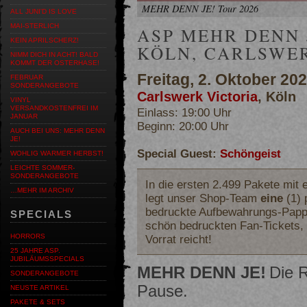
MEHR DENN JE! Tour 2026
ALL JUNI'D IS LOVE
MAI-STERLICH
ASP MEHR DENN J
KEIN APRILSCHERZ!
KÖLN, CARLSWE
NIMM DICH IN ACHT! BALD
KOMMT DER OSTERHASE!
Freitag, 2. Oktober 20
FEBRUAR
SONDERANGEBOTE
Carlswerk Victoria
, Köln
VINYL
VERSANDKOSTENFREI IM
Einlass: 19:00 Uhr
JANUAR
Beginn: 20:00 Uhr
AUCH BEI UNS: MEHR DENN
JE!
Special Guest:
Schöngeist
WOHLIG WARMER HERBST!
LEICHTE SOMMER-
SONDERANGEBOTE
In die ersten 2.499 Pakete mit 
…MEHR IM ARCHIV
legt unser Shop-Team
eine
(1) 
bedruckte Aufbewahrungs-Papphü
SPECIALS
schön bedruckten Fan-Tickets, 
Vorrat reicht!
HORRORS
25 JAHRE ASP.
JUBILÄUMSSPECIALS
MEHR DENN JE!
Die R
SONDERANGEBOTE
Pause.
NEUSTE ARTIKEL
PAKETE & SETS