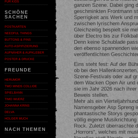
FÜR KIDS
ganzen Szene. Dabei ging d
geschminkten Frontmann ste
SCHÖNE
Sperrigkeit ans Werk und m
SACHEN
zwischen lyrischem Anspruch
POSTKARTEN
Gleichzeitig bespielt sie 
NEEDFUL THINGS
über Electro bis zur Folkbal
BUTTONS & PINS
Denn keine Schublade passt 
AUTO-ASPIFIZIERUNG
den ebenso spannenden wie
AUFNÄHER & AUFKLEBER
veröffentlichten Geschichte
POSTER & DRUCKE
Eins steht fest: Auf der Bü
ob bei den Hallenkonzerten,
FREUNDE
Szene-Festivals oder auf g
HERUMOR
dem Wacken Open Air und 
TWO MINDS COLLIDE
sie im Jahr 2026 nach ihrer
SPIELBANN
Beweis stellen.
TIMO WUERZ
Mehr als ein Vierteljahrhun
JOHANNA KRINS
Namensgeber Asp Spreng i
phantastische Storys gesp
DELVA
völlig eigene Musikrichtung 
HOLGER MUCH
Rock. Zuletzt überraschte 
NACH THEMEN
„Horrors“, welches mit mus
Novellas statt Novels – ei