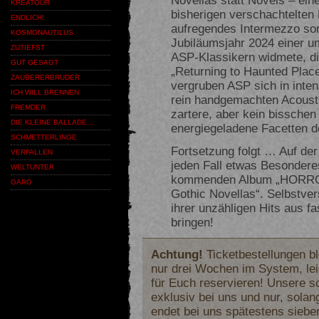
KREATOUR
bisherigen verschachtelten 
ENDLICH!
aufregendes Intermezzo sor
KOSMONAUTILUS
Jubiläumsjahr 2024 einer u
ZUTIEFST
ASP-Klassikern widmete, d
GUT GESAGT
„Returning to Haunted Place
ZAUBERERBRUDER
vergruben ASP sich in inten
ICH WILL BRENNEN
rein handgemachten Acousti
FREMDER
zartere, aber kein bisschen
DIE KLEINE BALLADE…
energiegeladene Facetten 
SCHMETTERLINGE
Fortsetzung folgt … Auf der
VERFALLEN
jeden Fall etwas Besondere
WELTUNTER
kommenden Album „HORRORS
GARG
Gothic Novellas“. Selbstver
ihrer unzähligen Hits aus f
bringen!
Achtung!
Ticketbestellungen b
nur drei Wochen im System, lei
für Euch reservieren! Unsere s
exklusiv bei uns und nur, solan
endet bei uns spätestens sieb