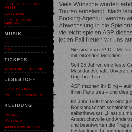
Viele Wünsche wurden erhör
DIE LETZTEN IHRER ART
(RESTE)
Touren anbelangt. Nach la
GUTSCHEINE
Booking-Agentur, werden wi
SIGNIERT UND MIT
WIDMUNG
Abwechslung in die Spielort
vielleicht spielen ASP dies
MUSIK
jeden Fall freuen wir uns a
CD
Sie sind zurück! Die Meiste
VINYL
mitreißenden Melodien!
TICKETS
Seit 25 Jahren eine feste G
MEHR DENN JE! TOUR 2026
Musiklandschaft. Unverzich
Ungebrochen.
LESESTOFF
ASP machen ihr Ding – auth
BÜCHER & COMICS
ihren Fans treu – und dies 
ZWIELICHTGESCHICHTEN
Im Jahr 1999 fragte eine j
KLEIDUNG
Rocklandschaft scheinbar w
selbstbewusst: „Hast du mi
FÜR ALLE
Anspruchsvolle und Anders
FÜR DAMEN
und beantworten die Frage 
JACKEN & SWEATSHIRTS
beständigen Ja und machte 