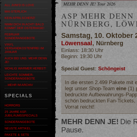
MEHR DENN JE! Tour 2026
ALL JUNI'D IS LOVE
MAI-STERLICH
ASP MEHR DENN J
KEIN APRILSCHERZ!
NÜRNBERG, LÖW
NIMM DICH IN ACHT! BALD
KOMMT DER OSTERHASE!
Samstag, 10. Oktober 
FEBRUAR
SONDERANGEBOTE
Löwensaal
, Nürnberg
VINYL
VERSANDKOSTENFREI IM
Einlass: 18:30 Uhr
JANUAR
Beginn: 19:30 Uhr
AUCH BEI UNS: MEHR DENN
JE!
Special Guest:
Schöngeist
WOHLIG WARMER HERBST!
LEICHTE SOMMER-
SONDERANGEBOTE
In die ersten 2.499 Pakete mit 
…MEHR IM ARCHIV
legt unser Shop-Team
eine
(1) 
bedruckte Aufbewahrungs-Papphü
SPECIALS
schön bedruckten Fan-Tickets, 
Vorrat reicht!
HORRORS
25 JAHRE ASP.
JUBILÄUMSSPECIALS
MEHR DENN JE!
Die R
SONDERANGEBOTE
Pause.
NEUSTE ARTIKEL
PAKETE & SETS