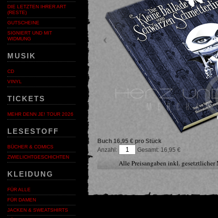
DIE LETZTEN IHRER ART
(RESTE)
GUTSCHEINE
SIGNIERT UND MIT
WIDMUNG
MUSIK
CD
VINYL
TICKETS
MEHR DENN JE! TOUR 2026
LESESTOFF
Buch
16,95 € pro Stück
BÜCHER & COMICS
Anzahl:
16,95
ZWIELICHTGESCHICHTEN
Alle Preisangaben inkl. gesetztliche
KLEIDUNG
FÜR ALLE
FÜR DAMEN
JACKEN & SWEATSHIRTS