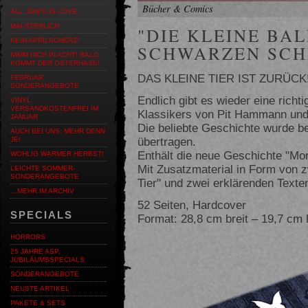
Bücher & Comics
ALL JUNI'D IS LOVE
MAI-STERLICH
"DIE KLEINE BA
KEIN APRILSCHERZ!
SCHWARZEN SCH
NIMM DICH IN ACHT! BALD
KOMMT DER OSTERHASE!
DAS KLEINE TIER IST ZURÜCK
FEBRUAR
SONDERANGEBOTE
Endlich gibt es wieder eine rich
VINYL
VERSANDKOSTENFREI IM
Klassikers von Pit Hammann und
JANUAR
Die beliebte Geschichte wurde b
AUCH BEI UNS: MEHR DENN
übertragen.
JE!
Enthält die neue Geschichte "Mor
WOHLIG WARMER HERBST!
Mit Zusatzmaterial in Form von z
LEICHTE SOMMER-
SONDERANGEBOTE
Tier" und zwei erklärenden Texte
…MEHR IM ARCHIV
52 Seiten, Hardcover
SPECIALS
Format: 28,8 cm breit – 19,7 cm
Voriges
HORRORS
25 JAHRE ASP.
JUBILÄUMSSPECIALS
SONDERANGEBOTE
NEUSTE ARTIKEL
PAKETE & SETS