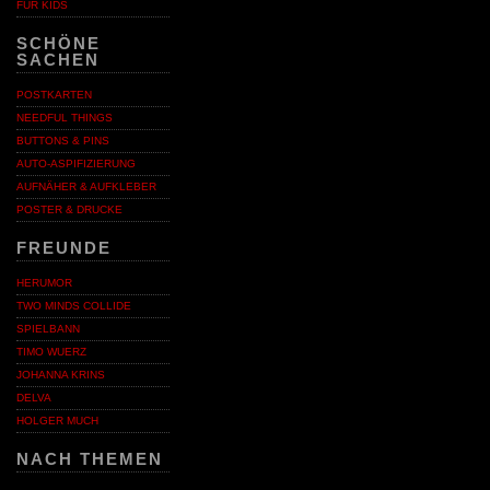
FÜR KIDS
SCHÖNE
SACHEN
POSTKARTEN
NEEDFUL THINGS
BUTTONS & PINS
AUTO-ASPIFIZIERUNG
AUFNÄHER & AUFKLEBER
POSTER & DRUCKE
FREUNDE
HERUMOR
TWO MINDS COLLIDE
SPIELBANN
TIMO WUERZ
JOHANNA KRINS
DELVA
HOLGER MUCH
NACH THEMEN