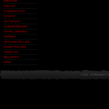
KREATOUR
ENDLICH!
KOSMONAUTILUS
ZUTIEFST
GUT GESAGT
ZAUBERERBRUDER
ICH WILL BRENNEN
FREMDER
DIE KLEINE BALLADE…
SCHMETTERLINGE
VERFALLEN
WELTUNTER
GARG
© 2011 – 25 Alexander F. 