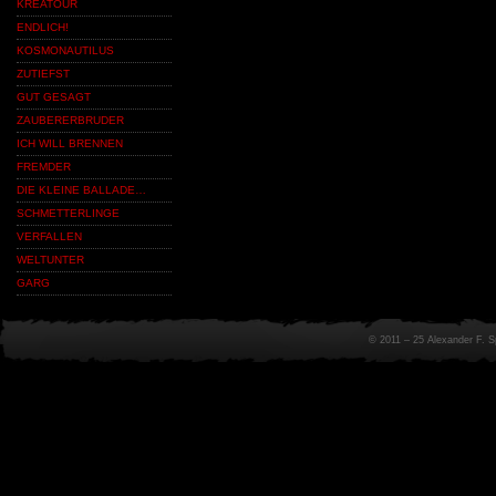
KREATOUR
ENDLICH!
KOSMONAUTILUS
ZUTIEFST
GUT GESAGT
ZAUBERERBRUDER
ICH WILL BRENNEN
FREMDER
DIE KLEINE BALLADE…
SCHMETTERLINGE
VERFALLEN
WELTUNTER
GARG
© 2011 – 25 Alexander F. 