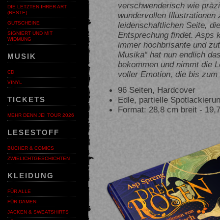
verschwenderisch wie präzi
DIE LETZTEN IHRER ART
(RESTE)
wundervollen Illustrationen
leidenschaftlichen Seite, di
GUTSCHEINE
Entsprechung findet. Asps 
SIGNIERT UND MIT
WIDMUNG
immer hochbrisante und zut
Musika“ hat nun endlich da
MUSIK
bekommen und nimmt die Le
voller Emotion, die bis zum
CD
VINYL
96 Seiten, Hardcover
Edle, partielle Spotlackier
TICKETS
Format: 28,8 cm breit - 19
MEHR DENN JE! TOUR 2026
LESESTOFF
BÜCHER & COMICS
ZWIELICHTGESCHICHTEN
KLEIDUNG
FÜR ALLE
FÜR DAMEN
JACKEN & SWEATSHIRTS