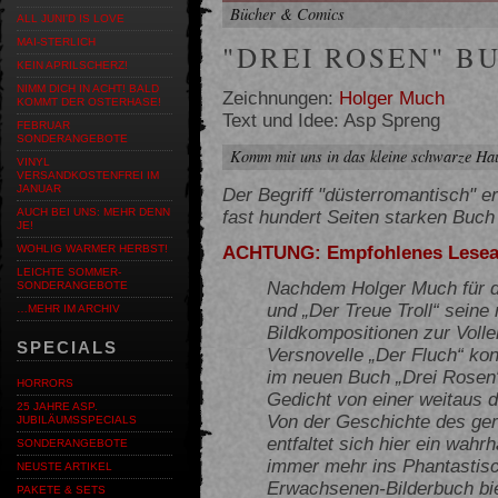
Bücher & Comics
ALL JUNI'D IS LOVE
MAI-STERLICH
"DREI ROSEN" B
KEIN APRILSCHERZ!
NIMM DICH IN ACHT! BALD
Zeichnungen:
Holger Much
KOMMT DER OSTERHASE!
Text und Idee: Asp Spreng
FEBRUAR
SONDERANGEBOTE
Komm mit uns in das kleine schwarze Ha
VINYL
VERSANDKOSTENFREI IM
JANUAR
Der Begriff "düsterromantisch" er
fast hundert Seiten starken Buch
AUCH BEI UNS: MEHR DENN
JE!
ACHTUNG: Empfohlenes Lesealt
WOHLIG WARMER HERBST!
LEICHTE SOMMER-
Nachdem Holger Much für d
SONDERANGEBOTE
und „Der Treue Troll“ sein
…MEHR IM ARCHIV
Bildkompositionen zur Voll
SPECIALS
Versnovelle „Der Fluch“ konge
im neuen Buch „Drei Rosen
HORRORS
Gedicht von einer weitaus d
25 JAHRE ASP.
Von der Geschichte des ger
JUBILÄUMSSPECIALS
entfaltet sich hier ein wahrh
SONDERANGEBOTE
immer mehr ins Phantastisc
NEUSTE ARTIKEL
Erwachsenen-Bilderbuch bie
PAKETE & SETS