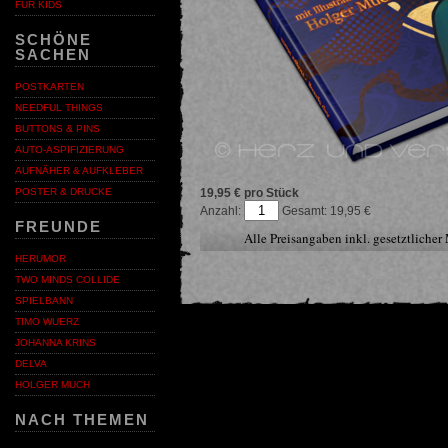
FÜR KIDS
SCHÖNE
SACHEN
POSTKARTEN
NEEDFUL THINGS
BUTTONS & PINS
AUTO-ASPIFIZIERUNG
AUFNÄHER & AUFKLEBER
19,95 € pro Stück
POSTER & DRUCKE
Anzahl:
19,95
FREUNDE
Alle Preisangaben inkl. gesetztliche
HERUMOR
TWO MINDS COLLIDE
SPIELBANN
TIMO WUERZ
JOHANNA KRINS
DELVA
HOLGER MUCH
NACH THEMEN