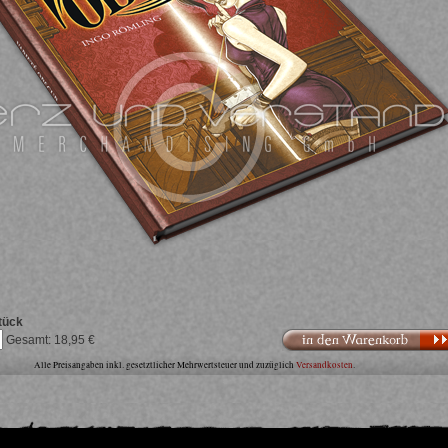
tück
In den Warenkorb
18,95
Alle Preisangaben inkl. gesetztlicher Mehrwertsteuer und zuzüglich
Versandkosten
.