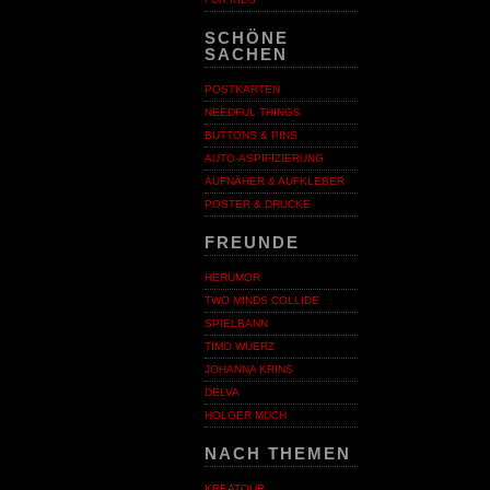
SCHÖNE
SACHEN
POSTKARTEN
NEEDFUL THINGS
BUTTONS & PINS
AUTO-ASPIFIZIERUNG
AUFNÄHER & AUFKLEBER
POSTER & DRUCKE
FREUNDE
HERUMOR
TWO MINDS COLLIDE
SPIELBANN
TIMO WUERZ
JOHANNA KRINS
DELVA
HOLGER MUCH
NACH THEMEN
KREATOUR