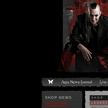
ome
Asps News-Journal
Live und Termine
Media
S
SHOP-NEWS
SHOP
LESES
SOMMER, SONNE,
SONDERANGEBOTE
Bücher & Comic