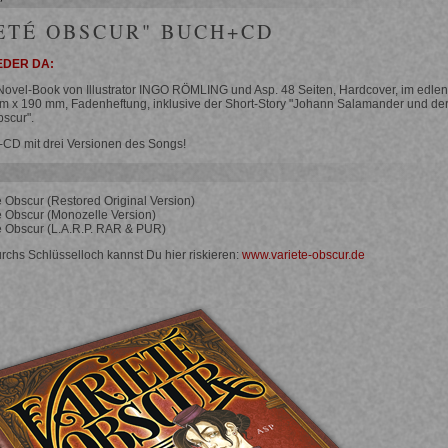
ETÉ OBSCUR" BUCH+CD
EDER DA:
ovel-Book von Illustrator INGO RÖMLING und Asp. 48 Seiten, Hardcover, im edlen
 x 190 mm, Fadenheftung, inklusive der Short-Story "Johann Salamander und de
bscur".
CD mit drei Versionen des Songs!
é Obscur (Restored Original Version)
é Obscur (Monozelle Version)
é Obscur (L.A.R.P. RAR & PUR)
urchs Schlüsselloch kannst Du hier riskieren:
www.variete-obscur.de