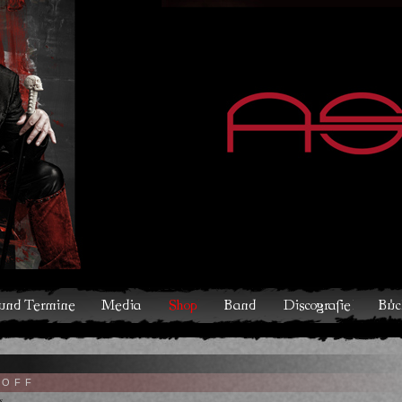
hop
Band
Discografie
Bücher und Comics
Kontakt
TOFF
s