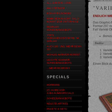
ALL JUNI'D IS LOVE
"VARI
MAI-STERLICH
KEIN APRILSCHERZ!
ENDLICH WI
NIMM DICH IN ACHT! BALD
KOMMT DER OSTERHASE!
Das Graphic-N
Format 297 mm
FEBRUAR
Fall Varieté O
SONDERANGEBOTE
VINYL
Bonus-
VERSANDKOSTENFREI IM
JANUAR
Tracklist
AUCH BEI UNS: MEHR DENN
JE!
Variet
Variet
WOHLIG WARMER HERBST!
Variet
LEICHTE SOMMER-
SONDERANGEBOTE
Einen Blick d
…MEHR IM ARCHIV
SPECIALS
HORRORS
25 JAHRE ASP.
JUBILÄUMSSPECIALS
SONDERANGEBOTE
NEUSTE ARTIKEL
PAKETE & SETS