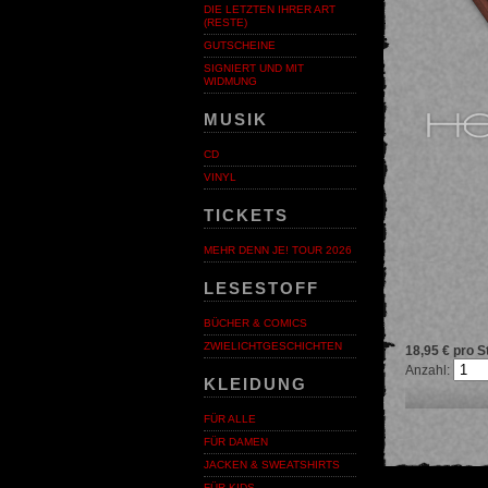
DIE LETZTEN IHRER ART
(RESTE)
GUTSCHEINE
SIGNIERT UND MIT
WIDMUNG
MUSIK
CD
VINYL
TICKETS
MEHR DENN JE! TOUR 2026
LESESTOFF
BÜCHER & COMICS
ZWIELICHTGESCHICHTEN
18,95 € pro S
Anzahl:
KLEIDUNG
FÜR ALLE
FÜR DAMEN
JACKEN & SWEATSHIRTS
FÜR KIDS