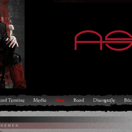
hop
Band
Discografie
Bücher und Comics
Kontakt
THEMEN
ade…