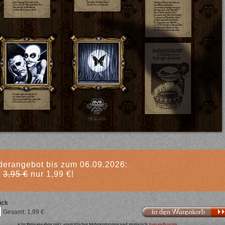
erangebot bis zum 06.09.2026:
t
3,95 €
nur 1,99 €!
ück
In den Warenkorb
1,99
Alle Preisangaben inkl. gesetztlicher Mehrwertsteuer und zuzüglich
Versandkosten
.