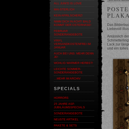
ALL JUNI'D IS LOVE
POSTE
MAI-STERLICH
PLAK
KEIN APRILSCHERZ!
NIMM DICH IN ACHT! BALD
Das Bilderbuc
KOMMT DER OSTERHASE!
Liebevoll illu
FEBRUAR
SONDERANGEBOTE
Anlässlich de
Schmetterling
VINYL
Lack zur länge
VERSANDKOSTENFREI IM
JANUAR
und ein tolle
AUCH BEI UNS: MEHR DENN
JE!
WOHLIG WARMER HERBST!
LEICHTE SOMMER-
SONDERANGEBOTE
…MEHR IM ARCHIV
SPECIALS
HORRORS
25 JAHRE ASP.
JUBILÄUMSSPECIALS
SONDERANGEBOTE
NEUSTE ARTIKEL
PAKETE & SETS