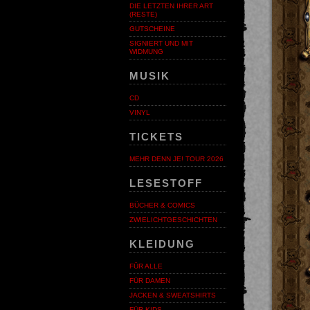
DIE LETZTEN IHRER ART
(RESTE)
GUTSCHEINE
SIGNIERT UND MIT
WIDMUNG
MUSIK
CD
VINYL
TICKETS
MEHR DENN JE! TOUR 2026
LESESTOFF
BÜCHER & COMICS
ZWIELICHTGESCHICHTEN
KLEIDUNG
FÜR ALLE
FÜR DAMEN
JACKEN & SWEATSHIRTS
FÜR KIDS