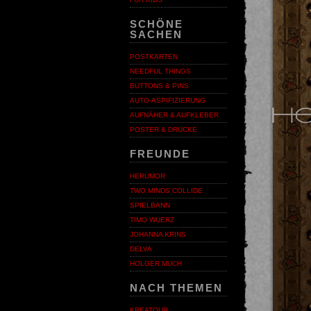
SCHÖNE
SACHEN
POSTKARTEN
NEEDFUL THINGS
BUTTONS & PINS
AUTO-ASPIFIZIERUNG
AUFNÄHER & AUFKLEBER
POSTER & DRUCKE
FREUNDE
HERUMOR
TWO MINDS COLLIDE
SPIELBANN
TIMO WUERZ
JOHANNA KRINS
DELVA
HOLGER MUCH
NACH THEMEN
KREATOUR