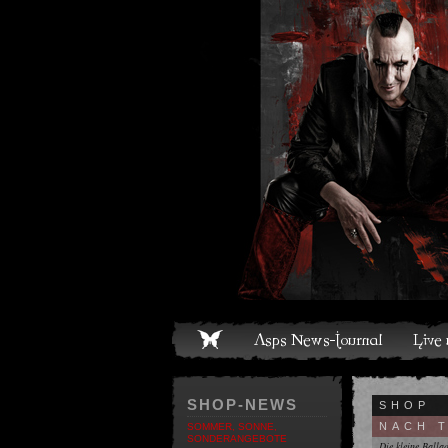
ome
Asps News-Journal
Live und Termine
Media
S
SHOP-NEWS
SHOP
NACH 
SOMMER, SONNE,
SONDERANGEBOTE
Die kleine Ball