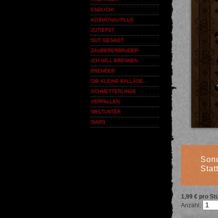
ENDLICH!
KOSMONAUTILUS
ZUTIEFST
GUT GESAGT
ZAUBERERBRUDER
ICH WILL BRENNEN
FREMDER
DIE KLEINE BALLADE…
SCHMETTERLINGE
VERFALLEN
WELTUNTER
GARG
Sond
Stat
1,99 € pro St
Anzahl: