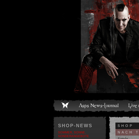
ome
Asps News-Journal
Live und Termine
Media
S
SHOP-NEWS
SHOP
NACH 
SOMMER, SONNE,
SONDERANGEBOTE
Fremder