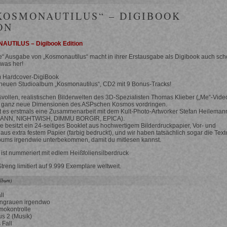
KOSMONAUTILUS“ – DIGIBOOK
ON
UTILUS – Digibook Edition
e“ Ausgabe von „Kosmonautilus“ macht in ihrer Erstausgabe als Digibook auch sc
was her!
 Hardcover-DigiBook
neuen Studioalbum „Kosmonautilus“, CD2 mit 9 Bonus-Tracks!
vollen, realistischen Bilderwelten des 3D-Spezialisten Thomas Klieber („Me“-Vide
in ganz neue Dimensionen des ASPschen Kosmos vordringen.
bt es erstmals eine Zusammenarbeit mit dem Kult-Photo-Artworker Stefan Heileman
EMANN, NIGHTWISH, DIMMU BORGIR, EPICA).
 besitzt ein 24-seitiges Booklet aus hochwertigem Bilderdruckpapier, Vor- und
aus extra festem Papier (farbig bedruckt), und wir haben tatsächlich sogar die Text
bums irgendwie unterbekommen, damit du mitlesen kannst.
ist nummeriert mit edlem Heißfoliensilberdruck
treng limitiert auf 9.999 Exemplare weltweit.
Album)
ll
ngrauen irgendwo
mokontrolle
s 2 (Musik)
 Fall