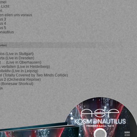
mmel
 Licht
el
en eilen uns voraus
us 3
us 4
us 5
nautilus
Bonus)
os (Live in Stuttgart)
ta (Live in Dresden)
st … (Live in Oberhausen)
a verfallen (Live in Heidelberg)
llektiv (Live in Leipzig)
el (Totally Covered by Two Minds Collide)
s 2 (Orchestral Reprise)
 (Bonesaw Shortcut)
ja
iges
Nä