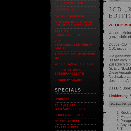
ALL JUNI'D IS LOVE
2CD „
MAI-STERLICH
EDITI
KEIN APRILSCHERZ!
NIMM DICH IN ACHT! BALD
2CD KOSMONA
KOMMT DER OSTERHASE!
FEBRUAR
Unsere „klein
SONDERANGEBOTE
ganz schön et
VINYL
Doppel-CD im
VERSANDKOSTENFREI IM
CD1 mit dem 
JANUAR
AUCH BEI UNS: MEHR DENN
Die geheimnis
JE!
lassen dich 
Zusätzlich gi
WOHLIG WARMER HERBST!
(u. a. LIND
LEICHTE SOMMER-
Diese Ausgabe
SONDERANGEBOTE
Nachsatzblatt 
…MEHR IM ARCHIV
des neuen Al
Das DigiBook 
SPECIALS
Limitierung:
S
HORRORS
Tracklist CD1 (
25 JAHRE ASP.
JUBILÄUMSSPECIALS
Rückfa
SONDERANGEBOTE
Morge
Phrag
NEUSTE ARTIKEL
Abyssu
PAKETE & SETS
Tritons