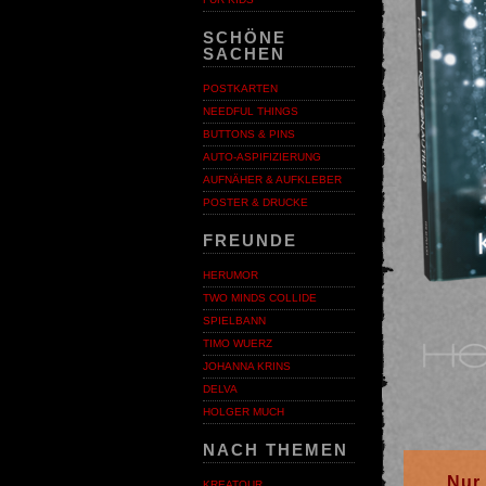
SCHÖNE
SACHEN
POSTKARTEN
NEEDFUL THINGS
BUTTONS & PINS
AUTO-ASPIFIZIERUNG
AUFNÄHER & AUFKLEBER
POSTER & DRUCKE
FREUNDE
HERUMOR
TWO MINDS COLLIDE
SPIELBANN
TIMO WUERZ
JOHANNA KRINS
DELVA
HOLGER MUCH
NACH THEMEN
Nur 
KREATOUR