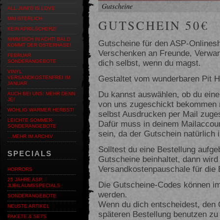
Gutscheine
ALL JUNI'D IS LOVE
MAI-STERLICH
GUTSCHEIN 50€
KEIN APRILSCHERZ!
NIMM DICH IN ACHT! BALD
Gutscheine für den ASP-Onlines
KOMMT DER OSTERHASE!
Verschenken an Freunde, Verwand
FEBRUAR
dich selbst, wenn du magst.
SONDERANGEBOTE
VINYL
Gestaltet vom wunderbaren Pit
VERSANDKOSTENFREI IM
JANUAR
Du kannst auswählen, ob du eine
AUCH BEI UNS: MEHR DENN
JE!
von uns zugeschickt bekommen m
WOHLIG WARMER HERBST!
selbst Ausdrucken per Mail zuge
LEICHTE SOMMER-
Dafür muss in deinem Mailaccoun
SONDERANGEBOTE
sein, da der Gutschein natürlich 
…MEHR IM ARCHIV
Solltest du eine Bestellung aufg
SPECIALS
Gutscheine beinhaltet, dann wird
Versandkostenpauschale für die Be
HORRORS
25 JAHRE ASP.
Die Gutscheine-Codes können im
JUBILÄUMSSPECIALS
werden.
SONDERANGEBOTE
Wenn du dich entscheidest, den G
NEUSTE ARTIKEL
späteren Bestellung benutzen zu 
PAKETE & SETS