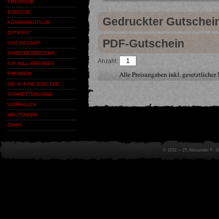
KREATOUR
ENDLICH!
Gedruckter Gutschei
KOSMONAUTILUS
ZUTIEFST
PDF-Gutschein
GUT GESAGT
ZAUBERERBRUDER
Anzahl:
ICH WILL BRENNEN
Alle Preisangaben inkl. gesetztliche
FREMDER
DIE KLEINE BALLADE…
SCHMETTERLINGE
VERFALLEN
WELTUNTER
GARG
© 2011 – 25 Alexander F. 