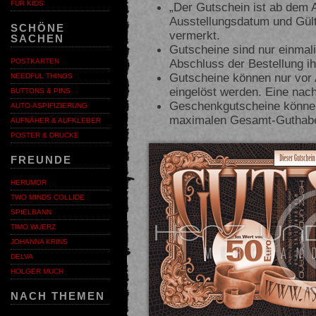
FÜR KIDS
„Der Gutschein ist ab dem 
Ausstellungsdatum und Gült
SCHÖNE
vermerkt.
SACHEN
Gutscheine sind nur einmal
Abschluss der Bestellung ihr
POSTKARTEN
Gutscheine können nur vor
NEEDFUL THINGS
eingelöst werden. Eine nacht
BUTTONS & PINS
Geschenkgutscheine können 
AUTO-ASPIFIZIERUNG
maximalen Gesamt-Guthaben
AUFNÄHER & AUFKLEBER
POSTER & DRUCKE
FREUNDE
HERUMOR
TWO MINDS COLLIDE
SPIELBANN
TIMO WUERZ
JOHANNA KRINS
DELVA
HOLGER MUCH
NACH THEMEN