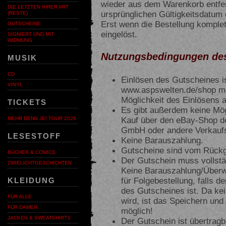
wieder aus dem Warenkorb entfer
DIE LETZTEN IHRER ART
ursprünglichen Gültigkeitsdatum 
(RESTE)
Erst wenn die Bestellung kompletti
GUTSCHEINE
eingelöst.
SIGNIERT UND MIT
WIDMUNG
Nutzungsbedingungen de
MUSIK
CD
Einlösen des Gutscheines is
VINYL
www.aspswelten.de/shop mö
Möglichkeit des Einlösens 
TICKETS
Es gibt außerdem keine Mög
Kauf über den eBay-Shop d
MEHR DENN JE! TOUR 2026
GmbH oder andere Verkaufs
LESESTOFF
Keine Barauszahlung.
Gutscheine sind vom Rückg
BÜCHER & COMICS
Der Gutschein muss vollstä
ZWIELICHTGESCHICHTEN
Keine Barauszahlung/Überwe
für Folgebestellung, falls 
KLEIDUNG
des Gutscheines ist. Da ke
FÜR ALLE
wird, ist das Speichern un
FÜR DAMEN
möglich!
JACKEN & SWEATSHIRTS
Der Gutschein ist übertrag