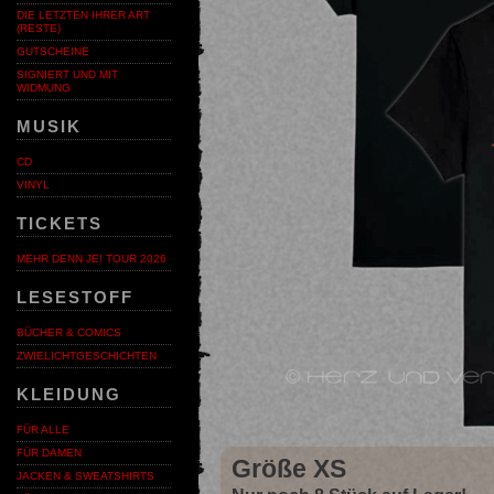
DIE LETZTEN IHRER ART
(RESTE)
GUTSCHEINE
SIGNIERT UND MIT
WIDMUNG
MUSIK
CD
VINYL
TICKETS
MEHR DENN JE! TOUR 2026
LESESTOFF
BÜCHER & COMICS
ZWIELICHTGESCHICHTEN
KLEIDUNG
FÜR ALLE
FÜR DAMEN
Größe XS
JACKEN & SWEATSHIRTS