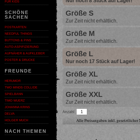
Nur noch 8 Stück auf Lager!
FÜR KIDS
Größe S
SCHÖNE
SACHEN
Zur Zeit nicht erhältlich.
POSTKARTEN
Größe M
NEEDFUL THINGS
Zur Zeit nicht erhältlich.
BUTTONS & PINS
AUTO-ASPIFIZIERUNG
Größe L
AUFNÄHER & AUFKLEBER
POSTER & DRUCKE
Nur noch 17 Stück auf Lager!
FREUNDE
Größe XL
Zur Zeit nicht erhältlich.
HERUMOR
TWO MINDS COLLIDE
Größe XXL
SPIELBANN
TIMO WUERZ
Zur Zeit nicht erhältlich.
JOHANNA KRINS
Anzahl:
DELVA
Alle Preisangaben inkl. gesetztliche
HOLGER MUCH
NACH THEMEN