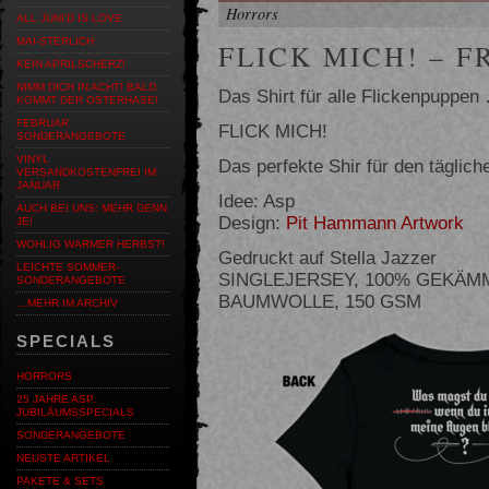
Horrors
ALL JUNI'D IS LOVE
MAI-STERLICH
FLICK MICH! – 
KEIN APRILSCHERZ!
NIMM DICH IN ACHT! BALD
Das Shirt für alle Flickenpuppen
KOMMT DER OSTERHASE!
FEBRUAR
FLICK MICH!
SONDERANGEBOTE
VINYL
Das perfekte Shir für den tägli
VERSANDKOSTENFREI IM
JANUAR
Idee: Asp
AUCH BEI UNS: MEHR DENN
Design:
Pit Hammann Artwork
JE!
WOHLIG WARMER HERBST!
Gedruckt auf Stella Jazzer
LEICHTE SOMMER-
SINGLEJERSEY, 100% GEKÄM
SONDERANGEBOTE
BAUMWOLLE, 150 GSM
…MEHR IM ARCHIV
SPECIALS
HORRORS
25 JAHRE ASP.
JUBILÄUMSSPECIALS
SONDERANGEBOTE
NEUSTE ARTIKEL
PAKETE & SETS