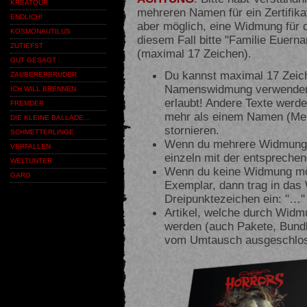
KREATOUR
mehreren Namen für ein Zertifika
ENDLICH!
aber möglich, eine Widmung für di
KOSMONAUTILUS
diesem Fall bitte "Familie Euern
ZUTIEFST
(maximal 17 Zeichen).
GUT GESAGT
Du kannst maximal 17 Zeich
ZAUBERERBRUDER
Namenswidmung verwenden.
ICH WILL BRENNEN
erlaubt! Andere Texte werd
FREMDER
mehr als einem Namen (Meh
DIE KLEINE BALLADE…
stornieren.
SCHMETTERLINGE
Wenn du mehrere Widmungen
VERFALLEN
einzeln mit der entsprech
WELTUNTER
Wenn du keine Widmung möch
GARG
Exemplar, dann trag in das
Dreipunktezeichen ein: "…"
Artikel, welche durch Widmu
werden (auch Pakete, Bund
vom Umtausch ausgeschlo