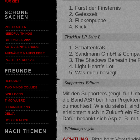
FÜR KIDS
Fürst der Finsternis
SCHÖNE
Gefesselt
SACHEN
Flickenpuppe
Klick
POSTKARTEN
NEEDFUL THINGS
Tracklist LP Seite B
BUTTONS & PINS
Schattenfraß
AUTO-ASPIFIZIERUNG
Sandmann GmbH & Compa
AUFNÄHER & AUFKLEBER
The Shadows Beneath the 
POSTER & DRUCKE
Light Heart’s Lot
FREUNDE
Was mich besiegt
HERUMOR
Supporters Edition
TWO MINDS COLLIDE
Mit den Supporters (engl. für Un
SPIELBANN
die Band ASP bei ihren Projekten
TIMO WUERZ
du möchtest! Wie du siehst, sind
JOHANNA KRINS
erleichtert auch in Zukunft ein F
DELVA
Dafür bedankt sich Asp z. B. mi
HOLGER MUCH
Widmungsregeln
NACH THEMEN
ACHTUNG
: Bitte habt Verständn