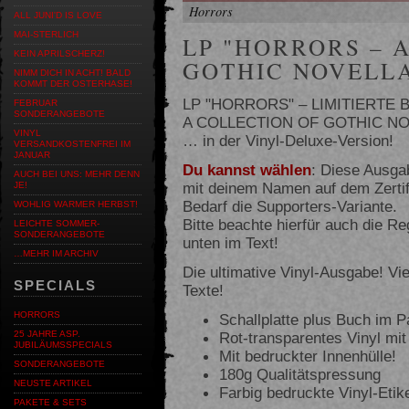
Horrors
ALL JUNI'D IS LOVE
MAI-STERLICH
LP "HORRORS – 
KEIN APRILSCHERZ!
GOTHIC NOVELLA
NIMM DICH IN ACHT! BALD
KOMMT DER OSTERHASE!
LP "HORRORS" – LIMITIERTE
FEBRUAR
SONDERANGEBOTE
A COLLECTION OF GOTHIC N
VINYL
… in der Vinyl-Deluxe-Version!
VERSANDKOSTENFREI IM
JANUAR
Du kannst wählen
: Diese Ausgab
AUCH BEI UNS: MEHR DENN
mit deinem Namen auf dem Zertifi
JE!
Bedarf die Supporters-Variante.
WOHLIG WARMER HERBST!
Bitte beachte hierfür auch die R
LEICHTE SOMMER-
SONDERANGEBOTE
unten im Text!
…MEHR IM ARCHIV
Die ultimative Vinyl-Ausgabe! Vie
SPECIALS
Texte!
HORRORS
Schallplatte plus Buch im P
Rot-transparentes Vinyl m
25 JAHRE ASP.
JUBILÄUMSSPECIALS
Mit bedruckter Innenhülle!
SONDERANGEBOTE
180g Qualitätspressung
NEUSTE ARTIKEL
Farbig bedruckte Vinyl-Etik
PAKETE & SETS