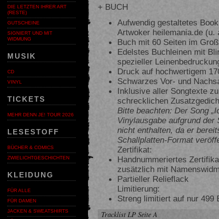
+ BUCH
DIE LETZTEN IHRER ART
(RESTE)
Aufwendig gestaltetes Book
GUTSCHEINE
Artwoker heilemania.de (u. 
SIGNIERT UND MIT
WIDMUNG
Buch mit 60 Seiten im Groß
Edelstes Buchleinen mit Bl
MUSIK
spezieller Leinenbedruckun
Druck auf hochwertigem 17
CD
Schwarzes Vor- und Nachsa
VINYL
Inklusive aller Songtexte 
TICKETS
schrecklichen Zusatzgedicht
Bitte beachten: Der Song „Ic
MEHR DENN JE! TOUR 2026
Vinylausgabe aufgrund der
nicht enthalten, da er berei
LESESTOFF
Schallplatten-Format veröffe
Zertifikat:
BÜCHER & COMICS
Handnummeriertes Zertifika
ZWIELICHTGESCHICHTEN
zusätzlich mit Namenswidmu
KLEIDUNG
Partieller Relieflack
Limitierung:
FÜR ALLE
Streng limitiert auf nur 499
FÜR DAMEN
JACKEN & SWEATSHIRTS
Tracklist LP Seite A