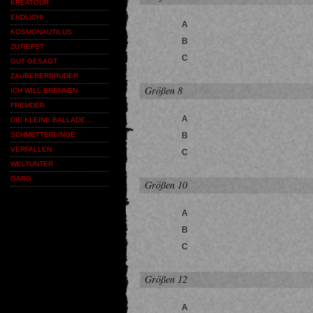
KREATOUR
ENDLICH!
A
KOSMONAUTILUS
B
ZUTIEFST
C
GUT GESAGT
ZAUBERERBRUDER
Größen 8
ICH WILL BRENNEN
FREMDER
A
DIE KLEINE BALLADE…
B
SCHMETTERLINGE
VERFALLEN
C
WELTUNTER
GARG
Größen 10
A
B
C
Größen 12
A