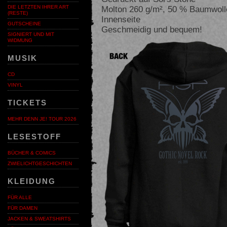
Molton 260 g/m², 50 % Baumwolle
DIE LETZTEN IHRER ART
(RESTE)
Innenseite
GUTSCHEINE
Geschmeidig und bequem!
SIGNIERT UND MIT
WIDMUNG
MUSIK
CD
VINYL
TICKETS
MEHR DENN JE! TOUR 2026
LESESTOFF
BÜCHER & COMICS
ZWIELICHTGESCHICHTEN
KLEIDUNG
FÜR ALLE
FÜR DAMEN
JACKEN & SWEATSHIRTS