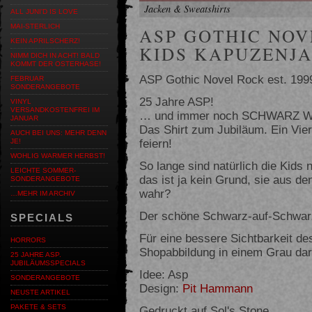
Jacken & Sweatshirts
ALL JUNI'D IS LOVE
MAI-STERLICH
ASP GOTHIC NOVE
KEIN APRILSCHERZ!
KIDS KAPUZENJ
NIMM DICH IN ACHT! BALD
KOMMT DER OSTERHASE!
ASP Gothic Novel Rock est. 199
FEBRUAR
SONDERANGEBOTE
25 Jahre ASP!
VINYL
VERSANDKOSTENFREI IM
… und immer noch SCHWARZ W
JANUAR
Das Shirt zum Jubiläum. Ein Vie
AUCH BEI UNS: MEHR DENN
feiern!
JE!
WOHLIG WARMER HERBST!
So lange sind natürlich die Kids 
LEICHTE SOMMER-
das ist ja kein Grund, sie aus de
SONDERANGEBOTE
wahr?
…MEHR IM ARCHIV
Der schöne Schwarz-auf-Schwar
SPECIALS
Für eine bessere Sichtbarkeit de
HORRORS
Shopabbildung in einem Grau darg
25 JAHRE ASP.
JUBILÄUMSSPECIALS
Idee: Asp
SONDERANGEBOTE
Design:
Pit Hammann
NEUSTE ARTIKEL
PAKETE & SETS
Gedruckt auf Sol's Stone