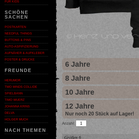
FÜR KIDS
SCHÖNE
SACHEN
POSTKARTEN
NEEDFUL THINGS
BUTTONS & PINS
AUTO-ASPIFIZIERUNG
AUFNÄHER & AUFKLEBER
POSTER & DRUCKE
6 Jahre
FREUNDE
8 Jahre
HERUMOR
TWO MINDS COLLIDE
10 Jahre
SPIELBANN
TIMO WUERZ
12 Jahre
JOHANNA KRINS
Nur noch 20 Stück auf Lager!
DELVA
HOLGER MUCH
Anzahl:
NACH THEMEN
Größen 6