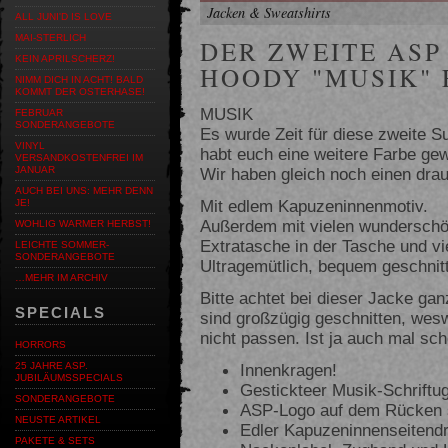
Jacken & Sweatshirts
ALL JUNI'D IS LOVE
MAI-STERLICH
DER ZWEITE ASP 
KEIN APRILSCHERZ!
HOODY "MUSIK"
NIMM DICH IN ACHT! BALD
KOMMT DER OSTERHASE!
MUSIK
FEBRUAR
SONDERANGEBOTE
Es wurde Zeit für diese zweite 
VINYL
habt euch eine weitere Farbe ge
VERSANDKOSTENFREI IM
Wir haben gleich noch einen drau
JANUAR
AUCH BEI UNS: MEHR DENN
Mit edlem Kapuzeninnenmotiv.
JE!
Außerdem mit vielen wunderschö
WOHLIG WARMER HERBST!
Extratasche in der Tasche und v
LEICHTE SOMMER-
SONDERANGEBOTE
Ultragemütlich, bequem geschnit
…MEHR IM ARCHIV
Bitte achtet bei dieser Jacke ga
SPECIALS
sind großzügig geschnitten, wes
nicht passen. Ist ja auch mal sch
HORRORS
Innenkragen!
25 JAHRE ASP.
JUBILÄUMSSPECIALS
Gestickteer Musik-Schriftug
SONDERANGEBOTE
ASP-Logo auf dem Rücken s
NEUSTE ARTIKEL
Edler Kapuzeninnenseitend
PAKETE & SETS