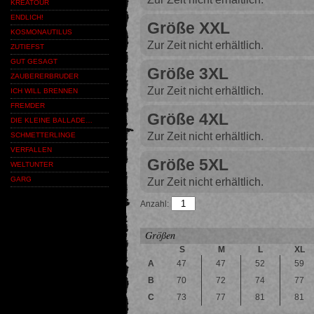
KREATOUR
ENDLICH!
Größe XXL
KOSMONAUTILUS
Zur Zeit nicht erhältlich.
ZUTIEFST
GUT GESAGT
Größe 3XL
ZAUBERERBRUDER
Zur Zeit nicht erhältlich.
ICH WILL BRENNEN
FREMDER
Größe 4XL
DIE KLEINE BALLADE…
Zur Zeit nicht erhältlich.
SCHMETTERLINGE
VERFALLEN
Größe 5XL
WELTUNTER
GARG
Zur Zeit nicht erhältlich.
Anzahl:
Größen
S
M
L
XL
A
47
47
52
59
B
70
72
74
77
C
73
77
81
81