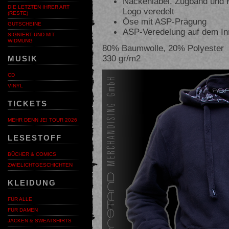
Nackenlabel, Zugband und 
DIE LETZTEN IHRER ART
Logo veredelt
(RESTE)
Öse mit ASP-Prägung
GUTSCHEINE
ASP-Veredelung auf dem I
SIGNIERT UND MIT
WIDMUNG
80% Baumwolle, 20% Polyester
330 gr/m2
MUSIK
Voriges
CD
VINYL
TICKETS
MEHR DENN JE! TOUR 2026
LESESTOFF
BÜCHER & COMICS
ZWIELICHTGESCHICHTEN
KLEIDUNG
FÜR ALLE
FÜR DAMEN
JACKEN & SWEATSHIRTS