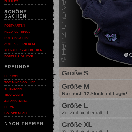
FÜR KIDS
SCHÖNE
SACHEN
POSTKARTEN
NEEDFUL THINGS
BUTTONS & PINS
AUTO-ASPIFIZIERUNG
AUFNÄHER & AUFKLEBER
POSTER & DRUCKE
FREUNDE
Größe S
HERUMOR
TWO MINDS COLLIDE
Größe M
SPIELBANN
Nur noch 12 Stück auf Lager!
TIMO WUERZ
JOHANNA KRINS
Größe L
DELVA
Zur Zeit nicht erhältlich.
HOLGER MUCH
Größe XL
NACH THEMEN
Zur Zeit nicht erhältlich.