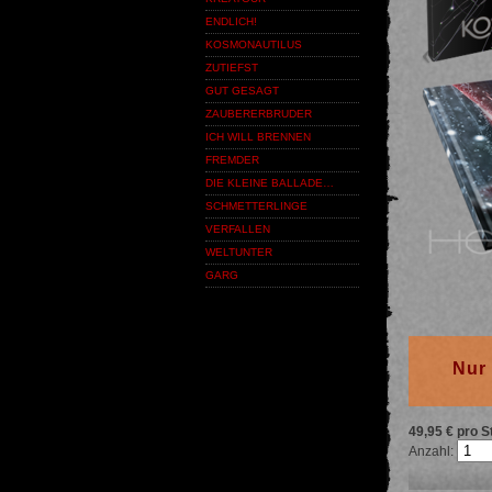
ENDLICH!
KOSMONAUTILUS
ZUTIEFST
GUT GESAGT
ZAUBERERBRUDER
ICH WILL BRENNEN
FREMDER
DIE KLEINE BALLADE…
SCHMETTERLINGE
VERFALLEN
WELTUNTER
GARG
Nur 
49,95 € pro S
Anzahl: