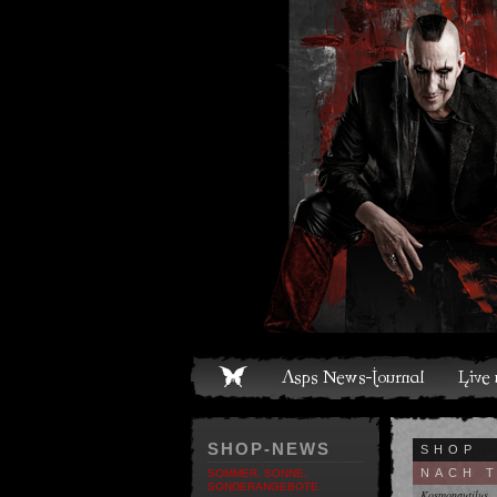
ome
Asps News-Journal
Live und Termine
Media
S
SHOP-NEWS
SHOP
NACH 
SOMMER, SONNE,
SONDERANGEBOTE
Kosmonautilus