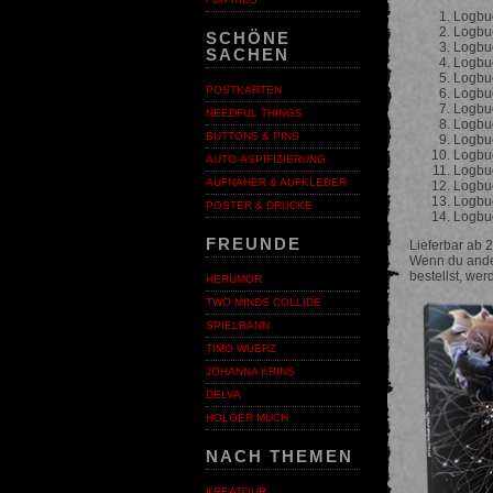
Logbuc
Logbu
SCHÖNE
Logbuc
SACHEN
Logbuc
Logbuc
POSTKARTEN
Logbuc
Logbuc
NEEDFUL THINGS
Logbuc
BUTTONS & PINS
Logbuc
Logbuc
AUTO-ASPIFIZIERUNG
Logbuc
AUFNÄHER & AUFKLEBER
Logbuc
Logbuc
POSTER & DRUCKE
Logbu
FREUNDE
Lieferbar ab 
Wenn du ander
bestellst, wer
HERUMOR
Vor
TWO MINDS COLLIDE
SPIELBANN
TIMO WUERZ
JOHANNA KRINS
DELVA
HOLGER MUCH
NACH THEMEN
KREATOUR