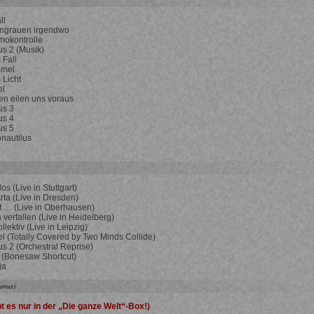
ll
ngrauen irgendwo
mokontrolle
s 2 (Musik)
 Fall
mmel
 Licht
el
en eilen uns voraus
us 3
us 4
us 5
nautilus
os (Live in Stuttgart)
ta (Live in Dresden)
st … (Live in Oberhausen)
a verfallen (Live in Heidelberg)
llektiv (Live in Leipzig)
el (Totally Covered by Two Minds Collide)
s 2 (Orchestral Reprise)
 (Bonesaw Shortcut)
ja
Bonus)
t es nur in der „Die ganze Welt“-Box!)