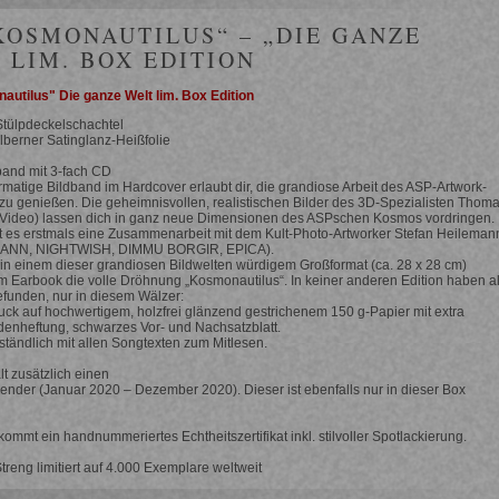
KOSMONAUTILUS“ – „DIE GANZE
 LIM. BOX EDITION
utilus" Die ganze Welt lim. Box Edition
Stülpdeckelschachtel
ilberner Satinglanz-Heißfolie
band mit 3-fach CD
rmatige Bildband im Hardcover erlaubt dir, die grandiose Arbeit des ASP-Artwork-
 zu genießen. Die geheimnisvollen, realistischen Bilder des 3D-Spezialisten Thom
-Video) lassen dich in ganz neue Dimensionen des ASPschen Kosmos vordringen.
bt es erstmals eine Zusammenarbeit mit dem Kult-Photo-Artworker Stefan Heileman
EMANN, NIGHTWISH, DIMMU BORGIR, EPICA).
 in einem dieser grandiosen Bildwelten würdigem Großformat (ca. 28 x 28 cm)
m Earbook die volle Dröhnung „Kosmonautilus“. In keiner anderen Edition haben al
gefunden, nur in diesem Wälzer:
uck auf hochwertigem, holzfrei glänzend gestrichenem 150 g-Papier mit extra
enheftung, schwarzes Vor- und Nachsatzblatt.
ständlich mit allen Songtexten zum Mitlesen.
lt zusätzlich einen
der (Januar 2020 – Dezember 2020). Dieser ist ebenfalls nur in dieser Box
kommt ein handnummeriertes Echtheitszertifikat inkl. stilvoller Spotlackierung.
Streng limitiert auf 4.000 Exemplare weltweit