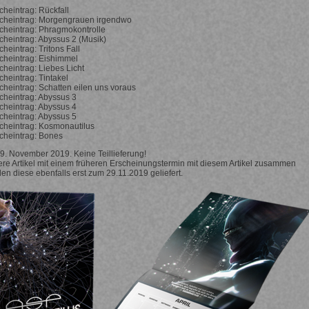
heintrag: Rückfall
cheintrag: Morgengrauen irgendwo
heintrag: Phragmokontrolle
heintrag: Abyssus 2 (Musik)
heintrag: Tritons Fall
heintrag: Eishimmel
heintrag: Liebes Licht
heintrag: Tintakel
heintrag: Schatten eilen uns voraus
heintrag: Abyssus 3
heintrag: Abyssus 4
heintrag: Abyssus 5
heintrag: Kosmonautilus
cheintrag: Bones
29. November 2019. Keine Teillieferung!
e Artikel mit einem früheren Erscheinungstermin mit diesem Artikel zusammen
den diese ebenfalls erst zum 29.11.2019 geliefert.
iges
Nä