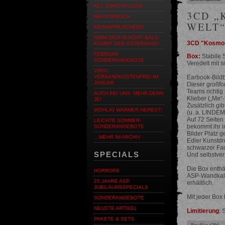
ALL JUNI'D IS LOVE
3CD „
MAI-STERLICH
WELT“
KEIN APRILSCHERZ!
NIMM DICH IN ACHT! BALD
3CD "Kosmona
KOMMT DER OSTERHASE!
FEBRUAR
Box:
Stabile 
SONDERANGEBOTE
Veredelt mit s
VINYL
Earbook-Bild
VERSANDKOSTENFREI IM
JANUAR
Dieser großfo
Teams richtig
AUCH BEI UNS: MEHR DENN
Klieber („Me“
JE!
Zusätzlich gi
WOHLIG WARMER HERBST!
(u. a. LIND
Auf 72 Seiten
LEICHTE SOMMER-
bekommt ihr i
SONDERANGEBOTE
Bilder Platz 
…MEHR IM ARCHIV
Edler Kunstdr
schwarzer Fad
SPECIALS
Und selbstver
Die Box enthä
HORRORS
ASP-Wandkalen
25 JAHRE ASP.
erhältlich.
JUBILÄUMSSPECIALS
Mit jeder Box 
SONDERANGEBOTE
NEUSTE ARTIKEL
Limitierung
: 
PAKETE & SETS
Tracklist CD1