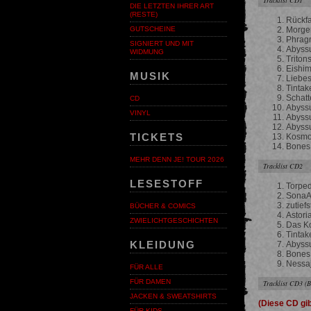
DIE LETZTEN IHRER ART
(RESTE)
Rückfa
Morge
GUTSCHEINE
Phrag
SIGNIERT UND MIT
Abyssu
WIDMUNG
Tritons
Eishi
MUSIK
Liebes
Tintak
Schatt
CD
Abyss
VINYL
Abyss
Abyss
TICKETS
Kosmo
Bones
MEHR DENN JE! TOUR 2026
Tracklist CD2
LESESTOFF
Torped
SonaAr
zutief
BÜCHER & COMICS
Astori
ZWIELICHTGESCHICHTEN
Das Ko
Tintak
KLEIDUNG
Abyssu
Bones
Nessa
FÜR ALLE
FÜR DAMEN
Tracklist CD3 (
JACKEN & SWEATSHIRTS
(Diese CD gib
FÜR KIDS