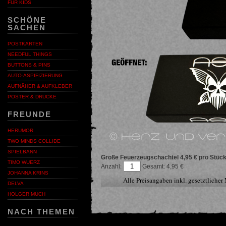
FÜR KIDS
SCHÖNE
SACHEN
POSTKARTEN
NEEDFUL THINGS
BUTTONS & PINS
AUTO-ASPIFIZIERUNG
AUFNÄHER & AUFKLEBER
POSTER & DRUCKE
FREUNDE
HERUMOR
TWO MINDS COLLIDE
SPIELBANN
Große Feuerzeugschachtel
4,95 € pro Stüc
TIMO WUERZ
Anzahl:
4,95
JOHANNA KRINS
Alle Preisangaben inkl. gesetztliche
DELVA
HOLGER MUCH
NACH THEMEN