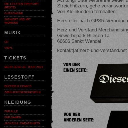
DIE LETZTEN IHRER ART
Streichhözern, gehe verantwortu
(RESTE)
Von Kleinkindern fernhalten!
GUTSCHEINE
Hersteller nach GPSR-Verordnun
SIGNIERT UND MIT
WIDMUNG
Herz und Verstand Merchandisi
MUSIK
Gewerbepark Bliesen 1a
66606 Sankt Wendel
CD
VINYL
kontakt[at]herz-und-verstand.net
TICKETS
MEHR DENN JE! TOUR 2026
LESESTOFF
BÜCHER & COMICS
ZWIELICHTGESCHICHTEN
KLEIDUNG
FÜR ALLE
FÜR DAMEN
JACKEN & SWEATSHIRTS