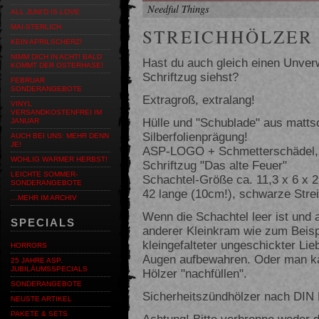
Needful Things
ALL JUNI'D IS LOVE
MAI-STERLICH
STREICHHÖLZER 
KEIN APRILSCHERZ!
NIMM DICH IN ACHT! BALD
Hast du auch gleich einen Unve
KOMMT DER OSTERHASE!
Schriftzug siehst?
FEBRUAR
SONDERANGEBOTE
Extragroß, extralang!
VINYL
VERSANDKOSTENFREI IM
Hülle und "Schublade" aus matt
JANUAR
Silberfolienprägung!
AUCH BEI UNS: MEHR DENN
JE!
ASP-LOGO + Schmetterschädel, w
WOHLIG WARMER HERBST!
Schriftzug "Das alte Feuer"
LEICHTE SOMMER-
Schachtel-Größe ca. 11,3 x 6 x 
SONDERANGEBOTE
42 lange (10cm!), schwarze Stre
…MEHR IM ARCHIV
Wenn die Schachtel leer ist und a
SPECIALS
anderer Kleinkram wie zum Beisp
kleingefalteter ungeschickter Li
HORRORS
Augen aufbewahren. Oder man kan
25 JAHRE ASP.
JUBILÄUMSSPECIALS
Hölzer "nachfüllen".
SONDERANGEBOTE
Sicherheitszündhölzer nach DIN
NEUSTE ARTIKEL
PAKETE & SETS
Achtung! Bitte verbrenne weder 