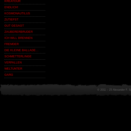
KREATOUR
ENDLICH!
KOSMONAUTILUS
ZUTIEFST
GUT GESAGT
ZAUBERERBRUDER
ICH WILL BRENNEN
FREMDER
DIE KLEINE BALLADE…
SCHMETTERLINGE
VERFALLEN
WELTUNTER
GARG
© 2011 – 25 Alexander F. 