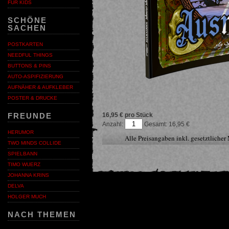
FÜR KIDS
SCHÖNE
SACHEN
POSTKARTEN
NEEDFUL THINGS
BUTTONS & PINS
AUTO-ASPIFIZIERUNG
AUFNÄHER & AUFKLEBER
POSTER & DRUCKE
16,95 € pro Stück
FREUNDE
Anzahl:
16,95
HERUMOR
Alle Preisangaben inkl. gesetztliche
TWO MINDS COLLIDE
SPIELBANN
TIMO WUERZ
JOHANNA KRINS
DELVA
HOLGER MUCH
NACH THEMEN