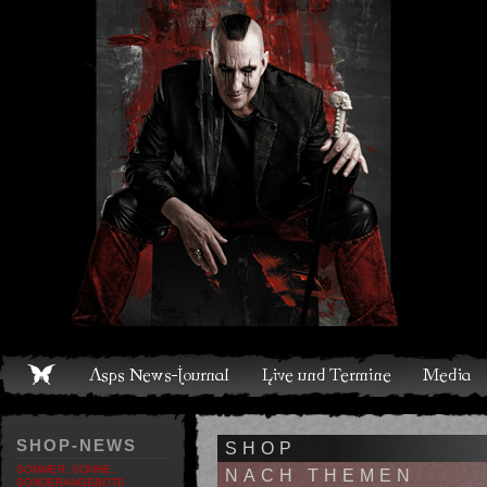
Live und Termine
Media
Shop
Band
Discografie
SHOP-NEWS
SHOP
SOMMER, SONNE,
NACH THEMEN
SONDERANGEBOTE