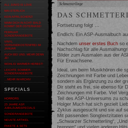
Schmetterlinge
ALL JUNI'D IS LOVE
MAI-STERLICH
DAS SCHMETTER
KEIN APRILSCHERZ!
NIMM DICH IN ACHT! BALD
Fortsetzung folgt …
KOMMT DER OSTERHASE!
FEBRUAR
Endlich: Ein ASP-Ausmalbuch au
SONDERANGEBOTE
VINYL
Nachdem
unser erstes Buch
so e
VERSANDKOSTENFREI IM
Nachschlag für alle Ausmalhungr
JANUAR
Bilder zum Ausmalen aus der ASP
AUCH BEI UNS: MEHR DENN
JE!
Für Erwachsene.
WOHLIG WARMER HERBST!
Ideal, um beim Musikhören die sp
LEICHTE SOMMER-
SONDERANGEBOTE
Zeichnungen mit Farbe und Leben z
…MEHR IM ARCHIV
sondern als Ergänzung zu der g
Dir steht es frei, sie ebenso für 
SPECIALS
Zeichnungen mit Farbe. Viel Verg
Teil des ASP-Universums zu scha
HORRORS
Holger Much hat sich gezielt Li
25 JAHRE ASP.
JUBILÄUMSSPECIALS
Zyklus ausgesucht und sie auf se
SONDERANGEBOTE
Mit passenden Songtextzitaten sc
„Schwarzer Schmetterling“, „Und w
NEUSTE ARTIKEL
brennen“ und vielen anderen Hit
PAKETE & SETS