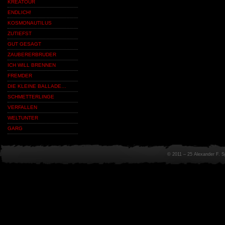
KREATOUR
ENDLICH!
KOSMONAUTILUS
ZUTIEFST
GUT GESAGT
ZAUBERERBRUDER
ICH WILL BRENNEN
FREMDER
DIE KLEINE BALLADE…
SCHMETTERLINGE
VERFALLEN
WELTUNTER
GARG
© 2011 – 25 Alexander F. 