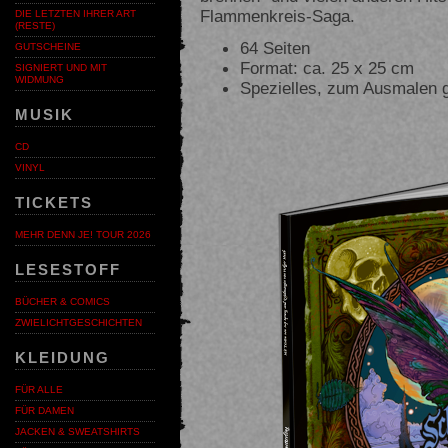
Flammenkreis-Saga.
DIE LETZTEN IHRER ART
(RESTE)
64 Seiten
GUTSCHEINE
Format: ca. 25 x 25 cm
SIGNIERT UND MIT
WIDMUNG
Spezielles, zum Ausmalen g
MUSIK
CD
VINYL
TICKETS
MEHR DENN JE! TOUR 2026
LESESTOFF
BÜCHER & COMICS
ZWIELICHTGESCHICHTEN
KLEIDUNG
FÜR ALLE
FÜR DAMEN
JACKEN & SWEATSHIRTS