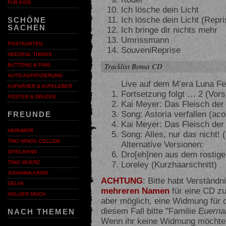
FÜR KIDS
Ich lösche dein Licht
Ich lösche dein Licht (Repri
SCHÖNE
SACHEN
Ich bringe dir nichts mehr
Umrissmann
POSTKARTEN
SouveniReprise
NEEDFUL THINGS
Tracklist Bonus CD
BUTTONS & PINS
AUTO-ASPIFIZIERUNG
Live auf dem M’era Luna Fe
AUFNÄHER & AUFKLEBER
Fortsetzung folgt … 2 (Vor
POSTER & DRUCKE
Kai Meyer: Das Fleisch der 
Song: Astoria verfallen (aco
FREUNDE
Kai Meyer: Das Fleisch der 
HERUMOR
Song: Alles, nur das nicht! 
TWO MINDS COLLIDE
Alternative Versionen:
SPIELBANN
Dro[eh]nen aus dem rostige
Loreley (Kurzhaarschnitt)
TIMO WUERZ
JOHANNA KRINS
ACHTUNG
: Bitte habt Verständn
DELVA
mehreren Namen
für eine CD zu
HOLGER MUCH
aber möglich, eine Widmung für di
diesem Fall bitte "Familie
Euern
NACH THEMEN
Wenn ihr keine Widmung möchtet,