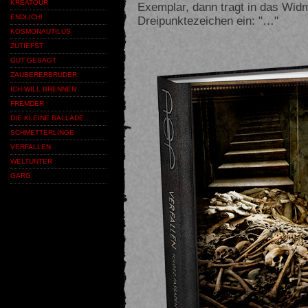
KREATOUR
Exemplar, dann tragt in das Wid
ENDLICH!
Dreipunktezeichen ein: "…"
KOSMONAUTILUS
ZUTIEFST
GUT GESAGT
ZAUBERERBRUDER
ICH WILL BRENNEN
FREMDER
DIE KLEINE BALLADE…
SCHMETTERLINGE
VERFALLEN
WELTUNTER
GARG