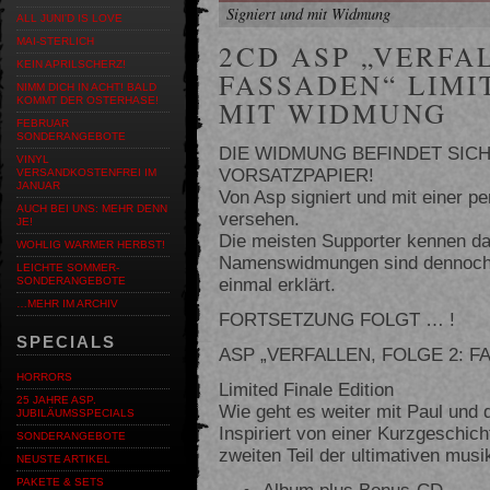
Signiert und mit Widmung
ALL JUNI'D IS LOVE
MAI-STERLICH
2CD ASP „VERFAL
KEIN APRILSCHERZ!
FASSADEN“ LIMI
NIMM DICH IN ACHT! BALD
KOMMT DER OSTERHASE!
MIT WIDMUNG
FEBRUAR
SONDERANGEBOTE
DIE WIDMUNG BEFINDET SICH 
VINYL
VORSATZPAPIER!
VERSANDKOSTENFREI IM
JANUAR
Von Asp signiert und mit einer 
AUCH BEI UNS: MEHR DENN
versehen.
JE!
Die meisten Supporter kennen da
WOHLIG WARMER HERBST!
Namenswidmungen sind dennoch 
LEICHTE SOMMER-
einmal erklärt.
SONDERANGEBOTE
…MEHR IM ARCHIV
FORTSETZUNG FOLGT … !
SPECIALS
ASP „VERFALLEN, FOLGE 2: F
HORRORS
Limited Finale Edition
25 JAHRE ASP.
Wie geht es weiter mit Paul und 
JUBILÄUMSSPECIALS
Inspiriert von einer Kurzgeschic
SONDERANGEBOTE
zweiten Teil der ultimativen musi
NEUSTE ARTIKEL
PAKETE & SETS
Album plus Bonus-CD