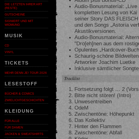
DIE LETZTEN IHRER ART
Audio-Bonusmaterial: „Live
(RESTE)
kompletten Lesung von Kai 
GUTSCHEINE
seiner Story DAS FLEISCH
SIGNIERT UND MIT
und den Songs „Astoria verfa
WIDMUNG
Akustikversionen.
MUSIK
Audio-Bonusmaterial: Altern
"Dro[eh]nen aus dem rostig
CD
Opulentes „Hardcover-Buch"
VINYL
Schaurig-schöne Bildwelten,
Artworker Joachim Luetke
TICKETS
Inklusive sämtlicher Songte
MEHR DENN JE! TOUR 2026
Tracklist
LESESTOFF
Fortsetzung folgt … 2 (Vor
BÜCHER & COMICS
Bitte nicht stören! (Intro)
Unwesentreiben
ZWIELICHTGESCHICHTEN
OdeM
KLEIDUNG
Zwischentöne: Höhepunkt
Das Kollektiv
FÜR ALLE
Hinter den Flammen
FÜR DAMEN
Zwischentöne: Abfall
JACKEN & SWEATSHIRTS
Köder