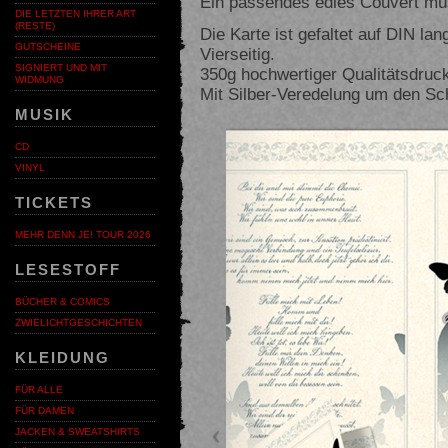
Ein passendes edles Couvert müss
DIE LETZTEN IHRER ART
(RESTE)
Die Karte ist gefaltet auf DIN l
GUTSCHEINE
Vierseitig.
SIGNIERT UND MIT
350g hochwertiger Qualitätsdruc
WIDMUNG
Mit Silber-Veredelung um den Sch
MUSIK
Voriges
CD
VINYL
TICKETS
MEHR DENN JE! TOUR 2026
LESESTOFF
BÜCHER & COMICS
ZWIELICHTGESCHICHTEN
KLEIDUNG
FÜR ALLE
FÜR DAMEN
JACKEN & SWEATSHIRTS