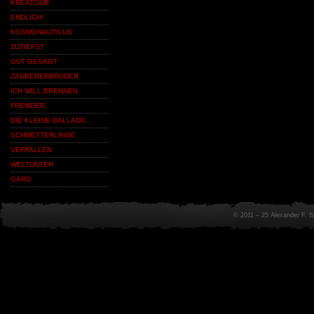
KREATOUR
ENDLICH!
KOSMONAUTILUS
ZUTIEFST
GUT GESAGT
ZAUBERERBRUDER
ICH WILL BRENNEN
FREMDER
DIE KLEINE BALLADE…
SCHMETTERLINGE
VERFALLEN
WELTUNTER
GARG
© 2011 – 25 Alexander F. 