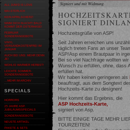
Signiert und mit Widmung
ALL JUNI'D IS LOVE
MAI-STERLICH
HOCHZEITSKART
KEIN APRILSCHERZ!
SIGNIERT DINLA
NIMM DICH IN ACHT! BALD
KOMMT DER OSTERHASE!
Hochzeitsgrüße von ASP!
FEBRUAR
SONDERANGEBOTE
Seit Jahren erreichen uns unzä
VINYL
VERSANDKOSTENFREI IM
täglich treten Fans an unser Te
JANUAR
ASP/Asp einem Brautpaar in irgen
AUCH BEI UNS: MEHR DENN
Bei so viel Nachfrage wollten wir
JE!
Wunsch zu erfüllen, ohne, dass 
WOHLIG WARMER HERBST!
erfüllen hat.
LEICHTE SOMMER-
SONDERANGEBOTE
Wir haben keinen geringeren als
…MEHR IM ARCHIV
beauftragt, aus dem Songtext de
Hochzeits-Karte zu designen!
SPECIALS
Hier kommt das Ergebnis, die
HORRORS
ASP Hochzeits-Karte,
25 JAHRE ASP.
signiert von Asp.
JUBILÄUMSSPECIALS
SONDERANGEBOTE
BITTE EINIGE TAGE MEHR LIE
NEUSTE ARTIKEL
TOURZEITEN!
PAKETE & SETS