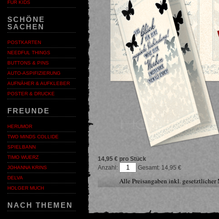
FÜR KIDS
SCHÖNE
SACHEN
POSTKARTEN
NEEDFUL THINGS
BUTTONS & PINS
AUTO-ASPIFIZIERUNG
AUFNÄHER & AUFKLEBER
POSTER & DRUCKE
FREUNDE
HERUMOR
TWO MINDS COLLIDE
SPIELBANN
TIMO WUERZ
14,95 € pro Stück
Anzahl:
14,95
JOHANNA KRINS
DELVA
Alle Preisangaben inkl. gesetztliche
HOLGER MUCH
NACH THEMEN