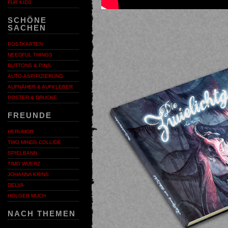
FÜR KIDS
SCHÖNE
SACHEN
POSTKARTEN
NEEDFUL THINGS
BUTTONS & PINS
AUTO-ASPIFIZIERUNG
AUFNÄHER & AUFKLEBER
POSTER & DRUCKE
FREUNDE
HERUMOR
TWO MINDS COLLIDE
SPIELBANN
TIMO WUERZ
JOHANNA KRINS
DELVA
HOLGER MUCH
NACH THEMEN