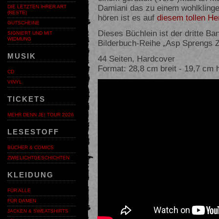
Damiani das zu einem wohlklin
DIE LETZTEN IHRER ART
(RESTE)
hören ist es auf
diesem tollen H
GUTSCHEINE
Dieses Büchlein ist der dritte Ba
SIGNIERT UND MIT
WIDMUNG
Bilderbuch-Reihe „Asp Sprengs Z
MUSIK
44 Seiten, Hardcover
Format: 28,8 cm breit - 19,7 cm 
CD
VINYL
TICKETS
MEHR DENN JE! TOUR 2026
LESESTOFF
BÜCHER & COMICS
ZWIELICHTGESCHICHTEN
KLEIDUNG
FÜR ALLE
FÜR DAMEN
JACKEN & SWEATSHIRTS