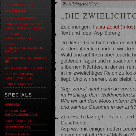
Zwielichtgeschichten
ALL JUNI'D IS LOVE
MAI-STERLICH
„DIE ZWIELICHT
KEIN APRILSCHERZ!
NIMM DICH IN ACHT! BALD
Zeichnungen:
Fabia Zobel
(
Infos
)
KOMMT DER OSTERHASE!
Text und Idee: Asp Spreng
FEBRUAR
SONDERANGEBOTE
„In dieser Geschichte dürfen wir
VINYL
wiederentdecken, indem wir drei 
VERSANDKOSTENFREI IM
JANUAR
Wald und auf ihren abenteuerlich
AUCH BEI UNS: MEHR DENN
goldenen Tagen und missachten 
JE!
silbernen Nächten, in denen fre
WOHLIG WARMER HERBST!
in ihr zwielichtiges Reich zu lo
LEICHTE SOMMER-
liegt. Und wir sehen, was bleib
SONDERANGEBOTE
…MEHR IM ARCHIV
Sag, zehrst nicht auch du von sc
im Frühling, dem Waldmeisterduf
SPECIALS
Wie wir auf dem Moos unterm Blä
HORRORS
und sanftes Gesumm in der Luft?
25 JAHRE ASP.
JUBILÄUMSSPECIALS
Zum Buch dazu gibt es ein „Lied 
SONDERANGEBOTE
Geschichte.
Asp war mit einigen netten Leute
NEUSTE ARTIKEL
einem gerüttelt (Vers-)Maß an Mu
PAKETE & SETS