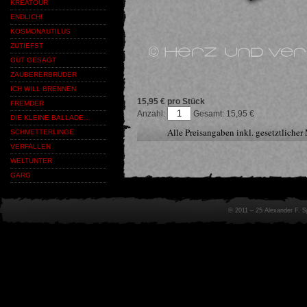
KREATOUR
ENDLICH!
KOSMONAUTILUS
ZUTIEFST
GUT GESAGT
ZAUBERERBRUDER
ICH WILL BRENNEN
15,95 € pro Stück
FREMDER
Anzahl:
15,95
DIE KLEINE BALLADE…
Alle Preisangaben inkl. gesetztliche
SCHMETTERLINGE
VERFALLEN
WELTUNTER
GARG
© 2011 – 25 Alexander F. 