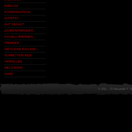
ENDLICH!
KOSMONAUTILUS
ZUTIEFST
GUT GESAGT
ZAUBERERBRUDER
ICH WILL BRENNEN
FREMDER
DIE KLEINE BALLADE…
SCHMETTERLINGE
VERFALLEN
WELTUNTER
GARG
© 2011 – 25 Alexander F. 