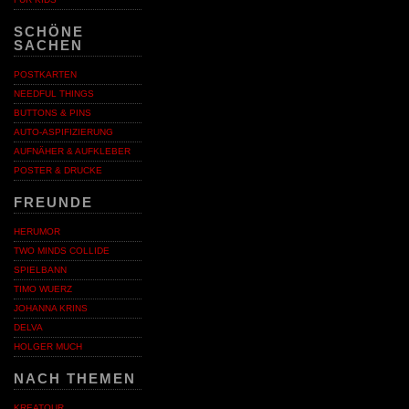
SCHÖNE
SACHEN
POSTKARTEN
NEEDFUL THINGS
BUTTONS & PINS
AUTO-ASPIFIZIERUNG
AUFNÄHER & AUFKLEBER
POSTER & DRUCKE
FREUNDE
HERUMOR
TWO MINDS COLLIDE
SPIELBANN
TIMO WUERZ
JOHANNA KRINS
DELVA
HOLGER MUCH
NACH THEMEN
KREATOUR