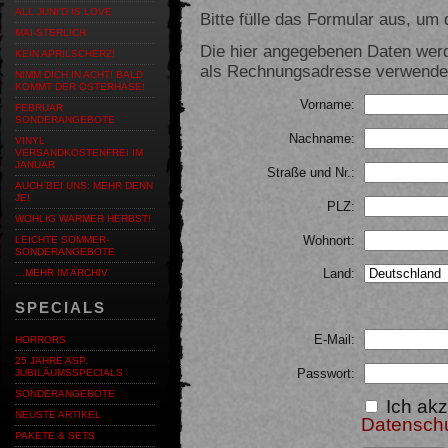
ALL JUNI'D IS LOVE
Bitte fülle das Formular aus, um d
MAI-STERLICH
Die hier angegebenen Daten werd
KEIN APRILSCHERZ!
als Rechnungsadresse verwendet,
NIMM DICH IN ACHT! BALD
KOMMT DER OSTERHASE!
Vorname:
FEBRUAR
SONDERANGEBOTE
Nachname:
VINYL
VERSANDKOSTENFREI IM
JANUAR
Straße und Nr.:
AUCH BEI UNS: MEHR DENN
JE!
PLZ:
WOHLIG WARMER HERBST!
Wohnort:
LEICHTE SOMMER-
SONDERANGEBOTE
Land:
…MEHR IM ARCHIV
SPECIALS
E-Mail:
HORRORS
25 JAHRE ASP.
Passwort:
JUBILÄUMSSPECIALS
SONDERANGEBOTE
Ich akz
NEUSTE ARTIKEL
Datensch
PAKETE & SETS