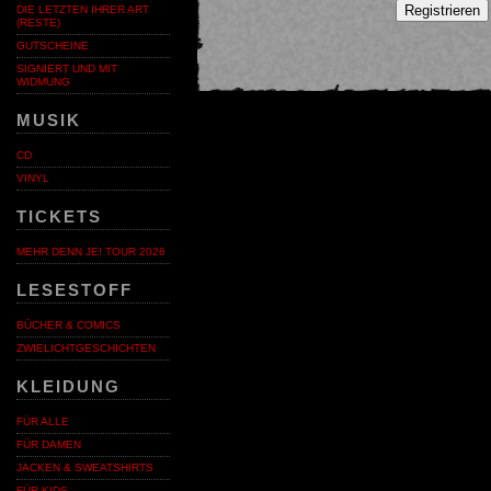
Registrieren
DIE LETZTEN IHRER ART
(RESTE)
GUTSCHEINE
SIGNIERT UND MIT
WIDMUNG
MUSIK
CD
VINYL
TICKETS
MEHR DENN JE! TOUR 2026
LESESTOFF
BÜCHER & COMICS
ZWIELICHTGESCHICHTEN
KLEIDUNG
FÜR ALLE
FÜR DAMEN
JACKEN & SWEATSHIRTS
FÜR KIDS