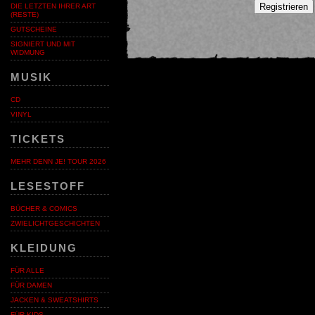
Registrieren
DIE LETZTEN IHRER ART
(RESTE)
GUTSCHEINE
SIGNIERT UND MIT
WIDMUNG
MUSIK
CD
VINYL
TICKETS
MEHR DENN JE! TOUR 2026
LESESTOFF
BÜCHER & COMICS
ZWIELICHTGESCHICHTEN
KLEIDUNG
FÜR ALLE
FÜR DAMEN
JACKEN & SWEATSHIRTS
FÜR KIDS