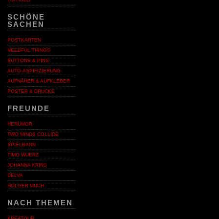
SCHÖNE
SACHEN
POSTKARTEN
NEEDFUL THINGS
BUTTONS & PINS
AUTO-ASPIFIZIERUNG
AUFNÄHER & AUFKLEBER
POSTER & DRUCKE
FREUNDE
HERUMOR
TWO MINDS COLLIDE
SPIELBANN
TIMO WUERZ
JOHANNA KRINS
DELVA
HOLGER MUCH
NACH THEMEN
KREATOUR