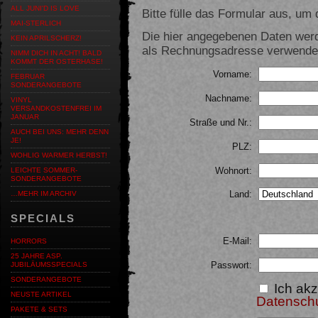
ALL JUNI'D IS LOVE
Bitte fülle das Formular aus, um d
MAI-STERLICH
Die hier angegebenen Daten werd
KEIN APRILSCHERZ!
als Rechnungsadresse verwendet,
NIMM DICH IN ACHT! BALD
KOMMT DER OSTERHASE!
Vorname:
FEBRUAR
SONDERANGEBOTE
Nachname:
VINYL
VERSANDKOSTENFREI IM
JANUAR
Straße und Nr.:
AUCH BEI UNS: MEHR DENN
JE!
PLZ:
WOHLIG WARMER HERBST!
Wohnort:
LEICHTE SOMMER-
SONDERANGEBOTE
Land:
…MEHR IM ARCHIV
SPECIALS
E-Mail:
HORRORS
25 JAHRE ASP.
Passwort:
JUBILÄUMSSPECIALS
SONDERANGEBOTE
Ich akz
NEUSTE ARTIKEL
Datensch
PAKETE & SETS