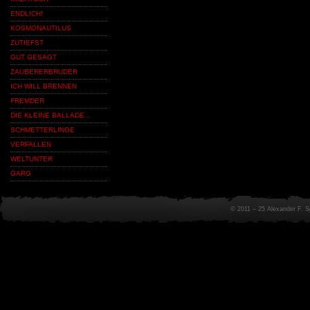
ENDLICH!
KOSMONAUTILUS
ZUTIEFST
GUT GESAGT
ZAUBERERBRUDER
ICH WILL BRENNEN
FREMDER
DIE KLEINE BALLADE…
SCHMETTERLINGE
VERFALLEN
WELTUNTER
GARG
© 2011 – 25 Alexander F. 