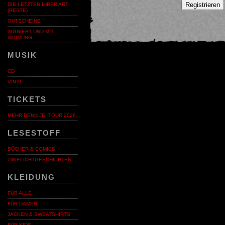
Registrieren
DIE LETZTEN IHRER ART
(RESTE)
GUTSCHEINE
SIGNIERT UND MIT
WIDMUNG
MUSIK
CD
VINYL
TICKETS
MEHR DENN JE! TOUR 2026
LESESTOFF
BÜCHER & COMICS
ZWIELICHTGESCHICHTEN
KLEIDUNG
FÜR ALLE
FÜR DAMEN
JACKEN & SWEATSHIRTS
FÜR KIDS