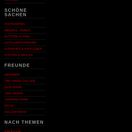
SCHÖNE
SACHEN
POSTKARTEN
NEEDFUL THINGS
BUTTONS & PINS
AUTO-ASPIFIZIERUNG
AUFNÄHER & AUFKLEBER
POSTER & DRUCKE
FREUNDE
HERUMOR
TWO MINDS COLLIDE
SPIELBANN
TIMO WUERZ
JOHANNA KRINS
DELVA
HOLGER MUCH
NACH THEMEN
KREATOUR