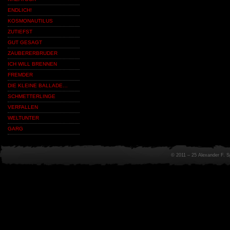
ENDLICH!
KOSMONAUTILUS
ZUTIEFST
GUT GESAGT
ZAUBERERBRUDER
ICH WILL BRENNEN
FREMDER
DIE KLEINE BALLADE…
SCHMETTERLINGE
VERFALLEN
WELTUNTER
GARG
© 2011 – 25 Alexander F. 