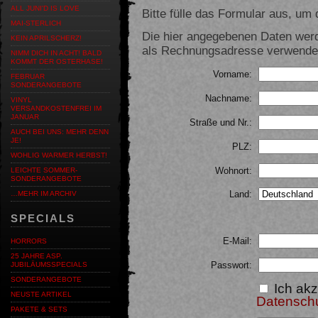
ALL JUNI'D IS LOVE
Bitte fülle das Formular aus, um d
MAI-STERLICH
Die hier angegebenen Daten werd
KEIN APRILSCHERZ!
als Rechnungsadresse verwendet,
NIMM DICH IN ACHT! BALD
KOMMT DER OSTERHASE!
Vorname:
FEBRUAR
SONDERANGEBOTE
Nachname:
VINYL
VERSANDKOSTENFREI IM
JANUAR
Straße und Nr.:
AUCH BEI UNS: MEHR DENN
JE!
PLZ:
WOHLIG WARMER HERBST!
Wohnort:
LEICHTE SOMMER-
SONDERANGEBOTE
Land:
…MEHR IM ARCHIV
SPECIALS
E-Mail:
HORRORS
25 JAHRE ASP.
Passwort:
JUBILÄUMSSPECIALS
SONDERANGEBOTE
Ich akz
NEUSTE ARTIKEL
Datensch
PAKETE & SETS