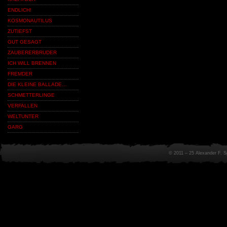
ENDLICH!
KOSMONAUTILUS
ZUTIEFST
GUT GESAGT
ZAUBERERBRUDER
ICH WILL BRENNEN
FREMDER
DIE KLEINE BALLADE…
SCHMETTERLINGE
VERFALLEN
WELTUNTER
GARG
© 2011 – 25 Alexander F. 