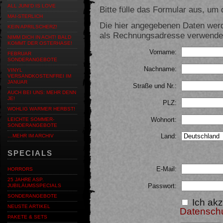
ALL JUNI'D IS LOVE
Bitte fülle das Formular aus, um d
MAI-STERLICH
Die hier angegebenen Daten werd
KEIN APRILSCHERZ!
als Rechnungsadresse verwendet,
NIMM DICH IN ACHT! BALD
KOMMT DER OSTERHASE!
Vorname:
FEBRUAR
SONDERANGEBOTE
Nachname:
VINYL
VERSANDKOSTENFREI IM
JANUAR
Straße und Nr.:
AUCH BEI UNS: MEHR DENN
JE!
PLZ:
WOHLIG WARMER HERBST!
Wohnort:
LEICHTE SOMMER-
SONDERANGEBOTE
Land:
…MEHR IM ARCHIV
SPECIALS
E-Mail:
HORRORS
25 JAHRE ASP.
Passwort:
JUBILÄUMSSPECIALS
SONDERANGEBOTE
Ich akz
NEUSTE ARTIKEL
Datensch
PAKETE & SETS