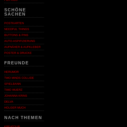
SCHÖNE
SACHEN
POSTKARTEN
NEEDFUL THINGS
BUTTONS & PINS
AUTO-ASPIFIZIERUNG
AUFNÄHER & AUFKLEBER
POSTER & DRUCKE
FREUNDE
HERUMOR
TWO MINDS COLLIDE
SPIELBANN
TIMO WUERZ
JOHANNA KRINS
DELVA
HOLGER MUCH
NACH THEMEN
KREATOUR