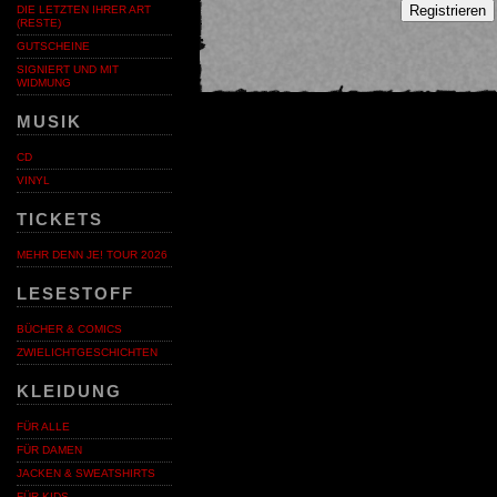
Registrieren
DIE LETZTEN IHRER ART
(RESTE)
GUTSCHEINE
SIGNIERT UND MIT
WIDMUNG
MUSIK
CD
VINYL
TICKETS
MEHR DENN JE! TOUR 2026
LESESTOFF
BÜCHER & COMICS
ZWIELICHTGESCHICHTEN
KLEIDUNG
FÜR ALLE
FÜR DAMEN
JACKEN & SWEATSHIRTS
FÜR KIDS