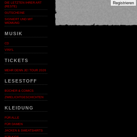
Registrieren
DIE LETZTEN IHRER ART
(RESTE)
GUTSCHEINE
SIGNIERT UND MIT
WIDMUNG
MUSIK
CD
VINYL
TICKETS
MEHR DENN JE! TOUR 2026
LESESTOFF
BÜCHER & COMICS
ZWIELICHTGESCHICHTEN
KLEIDUNG
FÜR ALLE
FÜR DAMEN
JACKEN & SWEATSHIRTS
FÜR KIDS