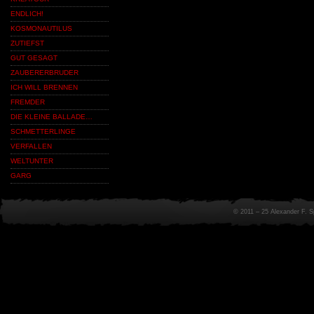
ENDLICH!
KOSMONAUTILUS
ZUTIEFST
GUT GESAGT
ZAUBERERBRUDER
ICH WILL BRENNEN
FREMDER
DIE KLEINE BALLADE…
SCHMETTERLINGE
VERFALLEN
WELTUNTER
GARG
© 2011 – 25 Alexander F. 