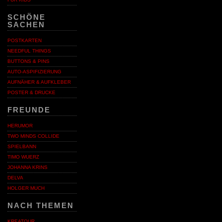
SCHÖNE
SACHEN
POSTKARTEN
NEEDFUL THINGS
BUTTONS & PINS
AUTO-ASPIFIZIERUNG
AUFNÄHER & AUFKLEBER
POSTER & DRUCKE
FREUNDE
HERUMOR
TWO MINDS COLLIDE
SPIELBANN
TIMO WUERZ
JOHANNA KRINS
DELVA
HOLGER MUCH
NACH THEMEN
KREATOUR