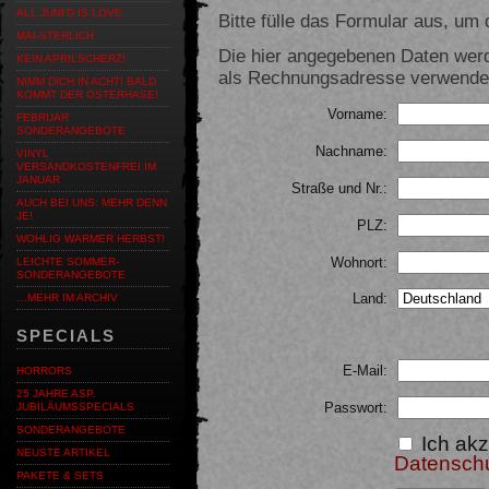
ALL JUNI'D IS LOVE
Bitte fülle das Formular aus, um d
MAI-STERLICH
Die hier angegebenen Daten werd
KEIN APRILSCHERZ!
als Rechnungsadresse verwendet,
NIMM DICH IN ACHT! BALD
KOMMT DER OSTERHASE!
Vorname:
FEBRUAR
SONDERANGEBOTE
Nachname:
VINYL
VERSANDKOSTENFREI IM
JANUAR
Straße und Nr.:
AUCH BEI UNS: MEHR DENN
JE!
PLZ:
WOHLIG WARMER HERBST!
Wohnort:
LEICHTE SOMMER-
SONDERANGEBOTE
Land:
…MEHR IM ARCHIV
SPECIALS
E-Mail:
HORRORS
25 JAHRE ASP.
Passwort:
JUBILÄUMSSPECIALS
SONDERANGEBOTE
Ich akz
NEUSTE ARTIKEL
Datensch
PAKETE & SETS