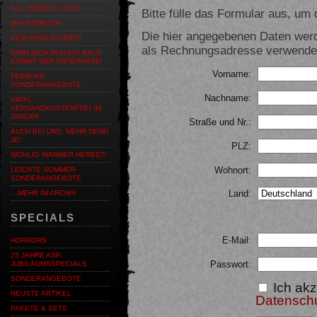
ALL JUNI'D IS LOVE
Bitte fülle das Formular aus, um d
MAI-STERLICH
Die hier angegebenen Daten werd
KEIN APRILSCHERZ!
als Rechnungsadresse verwendet,
NIMM DICH IN ACHT! BALD
KOMMT DER OSTERHASE!
Vorname:
FEBRUAR
SONDERANGEBOTE
Nachname:
VINYL
VERSANDKOSTENFREI IM
JANUAR
Straße und Nr.:
AUCH BEI UNS: MEHR DENN
JE!
PLZ:
WOHLIG WARMER HERBST!
Wohnort:
LEICHTE SOMMER-
SONDERANGEBOTE
Land:
…MEHR IM ARCHIV
SPECIALS
E-Mail:
HORRORS
25 JAHRE ASP.
Passwort:
JUBILÄUMSSPECIALS
SONDERANGEBOTE
Ich akz
NEUSTE ARTIKEL
Datensch
PAKETE & SETS