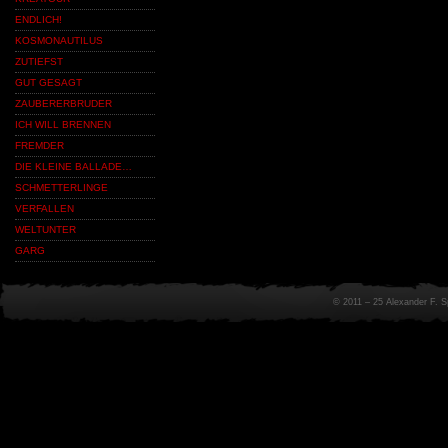
ENDLICH!
KOSMONAUTILUS
ZUTIEFST
GUT GESAGT
ZAUBERERBRUDER
ICH WILL BRENNEN
FREMDER
DIE KLEINE BALLADE…
SCHMETTERLINGE
VERFALLEN
WELTUNTER
GARG
© 2011 – 25 Alexander F. 