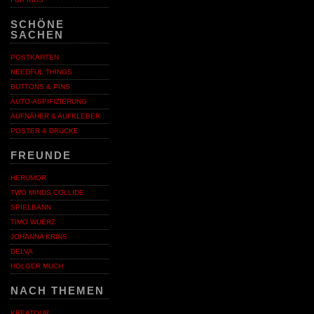
SCHÖNE
SACHEN
POSTKARTEN
NEEDFUL THINGS
BUTTONS & PINS
AUTO-ASPIFIZIERUNG
AUFNÄHER & AUFKLEBER
POSTER & DRUCKE
FREUNDE
HERUMOR
TWO MINDS COLLIDE
SPIELBANN
TIMO WUERZ
JOHANNA KRINS
DELVA
HOLGER MUCH
NACH THEMEN
KREATOUR