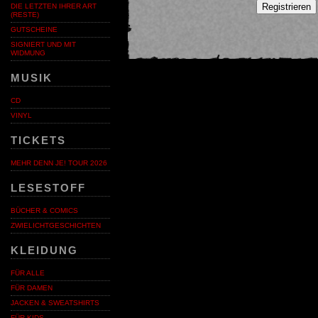
Registrieren
DIE LETZTEN IHRER ART
(RESTE)
GUTSCHEINE
SIGNIERT UND MIT
WIDMUNG
MUSIK
CD
VINYL
TICKETS
MEHR DENN JE! TOUR 2026
LESESTOFF
BÜCHER & COMICS
ZWIELICHTGESCHICHTEN
KLEIDUNG
FÜR ALLE
FÜR DAMEN
JACKEN & SWEATSHIRTS
FÜR KIDS