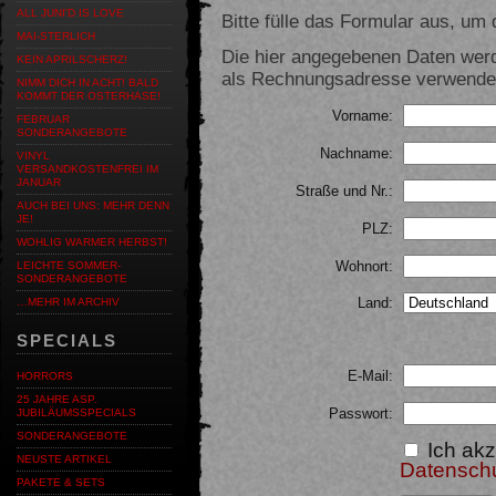
ALL JUNI'D IS LOVE
Bitte fülle das Formular aus, um d
MAI-STERLICH
Die hier angegebenen Daten werd
KEIN APRILSCHERZ!
als Rechnungsadresse verwendet,
NIMM DICH IN ACHT! BALD
KOMMT DER OSTERHASE!
Vorname:
FEBRUAR
SONDERANGEBOTE
Nachname:
VINYL
VERSANDKOSTENFREI IM
JANUAR
Straße und Nr.:
AUCH BEI UNS: MEHR DENN
JE!
PLZ:
WOHLIG WARMER HERBST!
Wohnort:
LEICHTE SOMMER-
SONDERANGEBOTE
Land:
…MEHR IM ARCHIV
SPECIALS
E-Mail:
HORRORS
25 JAHRE ASP.
Passwort:
JUBILÄUMSSPECIALS
SONDERANGEBOTE
Ich akz
NEUSTE ARTIKEL
Datensch
PAKETE & SETS