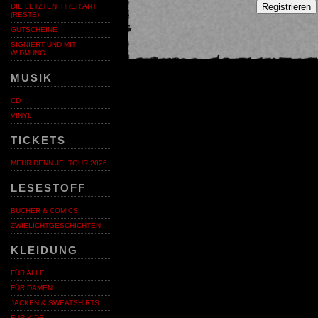
Registrieren
DIE LETZTEN IHRER ART
(RESTE)
GUTSCHEINE
SIGNIERT UND MIT
WIDMUNG
MUSIK
CD
VINYL
TICKETS
MEHR DENN JE! TOUR 2026
LESESTOFF
BÜCHER & COMICS
ZWIELICHTGESCHICHTEN
KLEIDUNG
FÜR ALLE
FÜR DAMEN
JACKEN & SWEATSHIRTS
FÜR KIDS