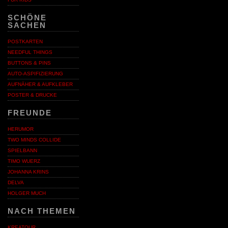
SCHÖNE
SACHEN
POSTKARTEN
NEEDFUL THINGS
BUTTONS & PINS
AUTO-ASPIFIZIERUNG
AUFNÄHER & AUFKLEBER
POSTER & DRUCKE
FREUNDE
HERUMOR
TWO MINDS COLLIDE
SPIELBANN
TIMO WUERZ
JOHANNA KRINS
DELVA
HOLGER MUCH
NACH THEMEN
KREATOUR