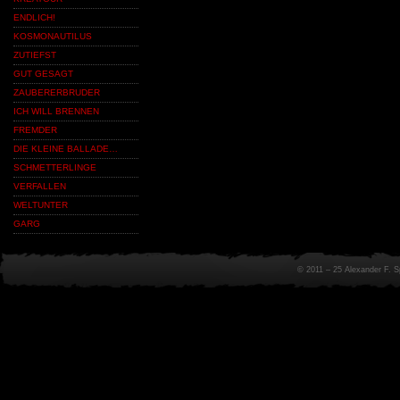
ENDLICH!
KOSMONAUTILUS
ZUTIEFST
GUT GESAGT
ZAUBERERBRUDER
ICH WILL BRENNEN
FREMDER
DIE KLEINE BALLADE…
SCHMETTERLINGE
VERFALLEN
WELTUNTER
GARG
© 2011 – 25 Alexander F. 