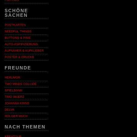
SCHÖNE
SACHEN
POSTKARTEN
NEEDFUL THINGS
BUTTONS & PINS
AUTO-ASPIFIZIERUNG
AUFNÄHER & AUFKLEBER
POSTER & DRUCKE
FREUNDE
HERUMOR
TWO MINDS COLLIDE
SPIELBANN
TIMO WUERZ
JOHANNA KRINS
DELVA
HOLGER MUCH
NACH THEMEN
KREATOUR