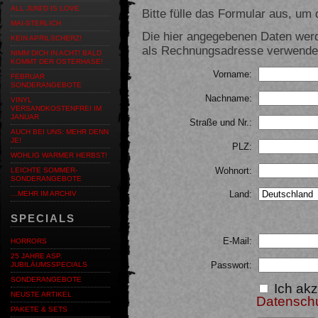
ALL JUNI'D IS LOVE
Bitte fülle das Formular aus, um d
MAI-STERLICH
Die hier angegebenen Daten werd
KEIN APRILSCHERZ!
als Rechnungsadresse verwendet,
NIMM DICH IN ACHT! BALD
KOMMT DER OSTERHASE!
Vorname:
FEBRUAR
SONDERANGEBOTE
Nachname:
VINYL
VERSANDKOSTENFREI IM
JANUAR
Straße und Nr.:
AUCH BEI UNS: MEHR DENN
JE!
PLZ:
WOHLIG WARMER HERBST!
Wohnort:
LEICHTE SOMMER-
SONDERANGEBOTE
Land:
…MEHR IM ARCHIV
SPECIALS
E-Mail:
HORRORS
25 JAHRE ASP.
Passwort:
JUBILÄUMSSPECIALS
SONDERANGEBOTE
Ich akz
NEUSTE ARTIKEL
Datensch
PAKETE & SETS