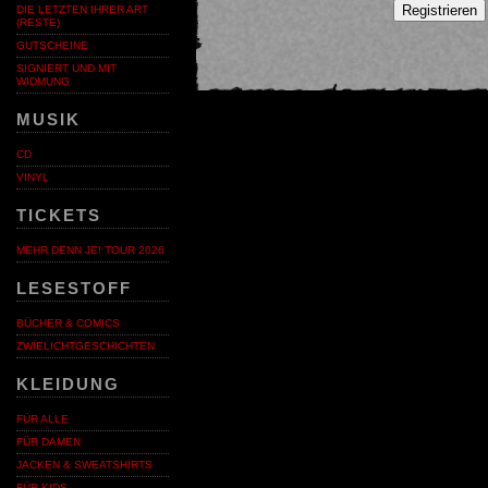
Registrieren
DIE LETZTEN IHRER ART
(RESTE)
GUTSCHEINE
SIGNIERT UND MIT
WIDMUNG
MUSIK
CD
VINYL
TICKETS
MEHR DENN JE! TOUR 2026
LESESTOFF
BÜCHER & COMICS
ZWIELICHTGESCHICHTEN
KLEIDUNG
FÜR ALLE
FÜR DAMEN
JACKEN & SWEATSHIRTS
FÜR KIDS