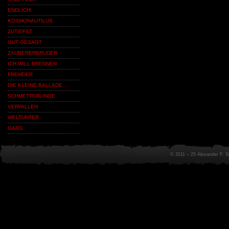
ENDLICH!
KOSMONAUTILUS
ZUTIEFST
GUT GESAGT
ZAUBERERBRUDER
ICH WILL BRENNEN
FREMDER
DIE KLEINE BALLADE…
SCHMETTERLINGE
VERFALLEN
WELTUNTER
GARG
© 2011 – 25 Alexander F. 