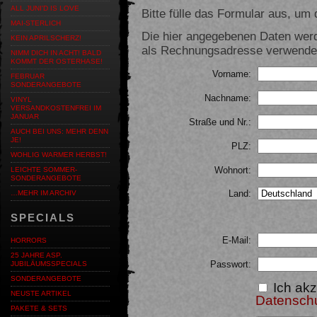
ALL JUNI'D IS LOVE
Bitte fülle das Formular aus, um d
MAI-STERLICH
Die hier angegebenen Daten werd
KEIN APRILSCHERZ!
als Rechnungsadresse verwendet,
NIMM DICH IN ACHT! BALD
KOMMT DER OSTERHASE!
Vorname:
FEBRUAR
SONDERANGEBOTE
Nachname:
VINYL
VERSANDKOSTENFREI IM
JANUAR
Straße und Nr.:
AUCH BEI UNS: MEHR DENN
JE!
PLZ:
WOHLIG WARMER HERBST!
Wohnort:
LEICHTE SOMMER-
SONDERANGEBOTE
Land:
…MEHR IM ARCHIV
SPECIALS
E-Mail:
HORRORS
25 JAHRE ASP.
Passwort:
JUBILÄUMSSPECIALS
SONDERANGEBOTE
Ich akz
NEUSTE ARTIKEL
Datensch
PAKETE & SETS