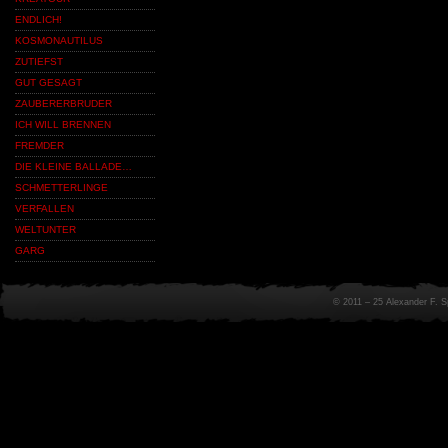
ENDLICH!
KOSMONAUTILUS
ZUTIEFST
GUT GESAGT
ZAUBERERBRUDER
ICH WILL BRENNEN
FREMDER
DIE KLEINE BALLADE…
SCHMETTERLINGE
VERFALLEN
WELTUNTER
GARG
© 2011 – 25 Alexander F. 