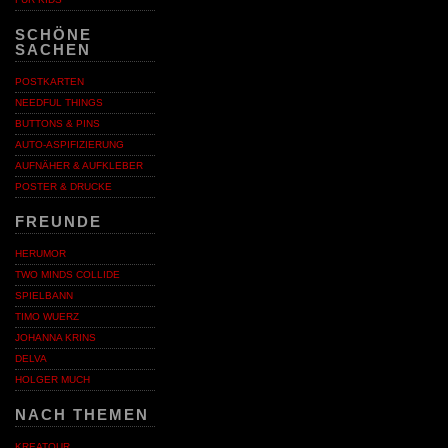
SCHÖNE
SACHEN
POSTKARTEN
NEEDFUL THINGS
BUTTONS & PINS
AUTO-ASPIFIZIERUNG
AUFNÄHER & AUFKLEBER
POSTER & DRUCKE
FREUNDE
HERUMOR
TWO MINDS COLLIDE
SPIELBANN
TIMO WUERZ
JOHANNA KRINS
DELVA
HOLGER MUCH
NACH THEMEN
KREATOUR