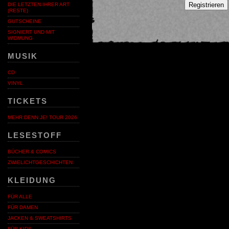
Registrieren
DIE LETZTEN IHRER ART
(RESTE)
GUTSCHEINE
SIGNIERT UND MIT
WIDMUNG
MUSIK
CD
VINYL
TICKETS
MEHR DENN JE! TOUR 2026
LESESTOFF
BÜCHER & COMICS
ZWIELICHTGESCHICHTEN
KLEIDUNG
FÜR ALLE
FÜR DAMEN
JACKEN & SWEATSHIRTS
FÜR KIDS