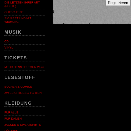
Registrieren
DIE LETZTEN IHRER ART
(RESTE)
GUTSCHEINE
SIGNIERT UND MIT
WIDMUNG
MUSIK
CD
VINYL
TICKETS
MEHR DENN JE! TOUR 2026
LESESTOFF
BÜCHER & COMICS
ZWIELICHTGESCHICHTEN
KLEIDUNG
FÜR ALLE
FÜR DAMEN
JACKEN & SWEATSHIRTS
FÜR KIDS