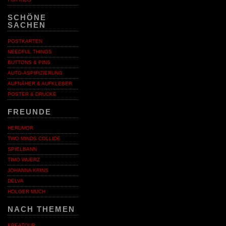
SCHÖNE
SACHEN
POSTKARTEN
NEEDFUL THINGS
BUTTONS & PINS
AUTO-ASPIFIZIERUNG
AUFNÄHER & AUFKLEBER
POSTER & DRUCKE
FREUNDE
HERUMOR
TWO MINDS COLLIDE
SPIELBANN
TIMO WUERZ
JOHANNA KRINS
DELVA
HOLGER MUCH
NACH THEMEN
KREATOUR