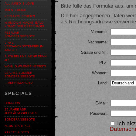
ALL JUNI'D IS LOVE
Bitte fülle das Formular aus, um d
MAI-STERLICH
Die hier angegebenen Daten werd
KEIN APRILSCHERZ!
als Rechnungsadresse verwendet,
NIMM DICH IN ACHT! BALD
KOMMT DER OSTERHASE!
Vorname:
FEBRUAR
SONDERANGEBOTE
Nachname:
VINYL
VERSANDKOSTENFREI IM
JANUAR
Straße und Nr.:
AUCH BEI UNS: MEHR DENN
JE!
PLZ:
WOHLIG WARMER HERBST!
Wohnort:
LEICHTE SOMMER-
SONDERANGEBOTE
Land:
…MEHR IM ARCHIV
SPECIALS
E-Mail:
HORRORS
25 JAHRE ASP.
Passwort:
JUBILÄUMSSPECIALS
SONDERANGEBOTE
Ich akz
NEUSTE ARTIKEL
Datensch
PAKETE & SETS