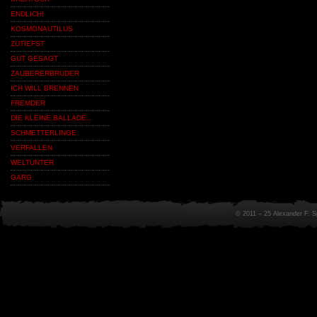
ENDLICH!
KOSMONAUTILUS
ZUTIEFST
GUT GESAGT
ZAUBERERBRUDER
ICH WILL BRENNEN
FREMDER
DIE KLEINE BALLADE…
SCHMETTERLINGE
VERFALLEN
WELTUNTER
GARG
© 2011 – 25 Alexander F. 