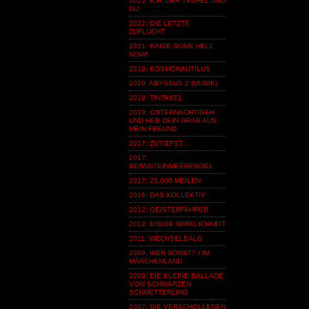
2023: ICH, DER TEUFEL UND
DU
2022: DIE LETZTE
ZUFLUCHT
2021: RAISE SOME HELL
NOW!
2019: KOSMONAUTILUS
2019: ABYSSUS 2 (MUSIK)
2019: TINTAKEL
2019: OSTERNACHT/GEH
UND HEB DEIN GRAB AUS,
MEIN FREUND
2017: ZUTIEFST…
2017:
BERNSTEINMEERENGEL
2017: 20.000 MEILEN
2016: DAS KOLLEKTIV
2012: GEISTERFAHRER
2012: EISIGE WIRKLICHKEIT
2011: WECHSELBALG
2009: WER SONST? / IM
MÄRCHENLAND
2009: DIE KLEINE BALLADE
VOM SCHWARZEN
SCHMETTERLING
2007: DIE VERSCHOLLENEN