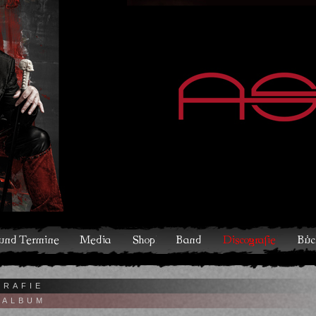
hop
Band
Discografie
Bücher und Comics
Kontakt
GRAFIE
OALBUM