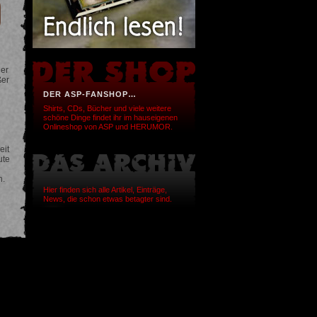
der
ßer
DER ASP-FANSHOP…
Shirts, CDs, Bücher und viele weitere
schöne Dinge findet ihr im hauseigenen
Onlineshop von ASP und HERUMOR.
eit
ute
n.
Hier finden sich alle Artikel, Einträge,
News, die schon etwas betagter sind.