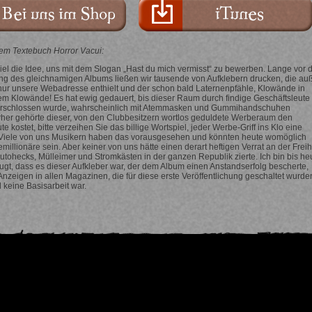
em Textebuch Horror Vacui:
spiel die Idee, uns mit dem Slogan „Hast du mich vermisst“ zu bewerben. Lange vor 
ung des gleichnamigen Albums ließen wir tausende von Aufklebern drucken, die au
nur unsere Webadresse enthielt und der schon bald Laternenpfähle, Klowände in
lem Klowände! Es hat ewig gedauert, bis dieser Raum durch findige Geschäftsleute
erschlossen wurde, wahrscheinlich mit Atemmasken und Gummihandschuhen
rher gehörte dieser, von den Clubbesitzern wortlos geduldete Werberaum den
e kostet, bitte verzeihen Sie das billige Wortspiel, jeder Werbe-Griff ins Klo eine
Viele von uns Musikern haben das vorausgesehen und könnten heute womöglich
millionäre sein. Aber keiner von uns hätte einen derart heftigen Verrat an der Freih
utohecks, Mülleimer und Stromkästen in der ganzen Republik zierte. Ich bin bis he
gt, dass es dieser Aufkleber war, der dem Album einen Anstandserfolg bescherte,
Anzeigen in allen Magazinen, die für diese erste Veröffentlichung geschaltet wurde
keine Basisarbeit war.