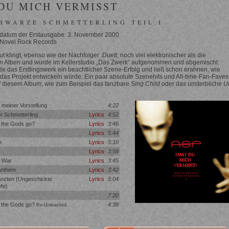
DU MICH VERMISST
HWARZE SCHMETTERLING TEIL I
datum der Erstausgabe: 3. November 2000
 Novel Rock Records
 klingt, ebenso wie der Nachfolger
:Duett
, noch viel elektronischer als die
n Alben und wurde im Kellerstudio „Das Zwerk“ aufgenommen und abgemischt.
 das Erstlingswerk ein beachtlicher Szene-Erfolg und ließ schon erahnen, wie
ch das Projekt entwickeln würde. Ein paar absolute Szenehits und All-time-Fan-Faves
f diesem Album, wie zum Beispiel das tanzbare
Sing Child
oder das unsterbliche
U
n meiner Vorstellung
4:22
 Schmetterling
Lyrics
4:52
 the Gods go?
Lyrics
3:46
Lyrics
5:44
h
Lyrics
5:10
Lyrics
3:58
 War
Lyrics
3:45
Anthem
Lyrics
3:42
anzten (Ungeschickte
Lyrics
5:04
efe)
7:20
 the Gods go?
4:38
Re-Unleashed