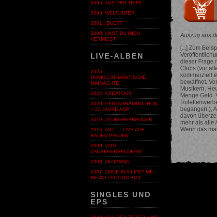
2005: AUS DER TIEFE
2003: WELTUNTER
2001: :DUETT
2000: HAST DU MICH
Auszug aus d
VERMISST
[...] Zum Bei
Veröffentlich
LIVE-ALBEN
dieser Frage 
Clubs (vor al
2025:
kommerziell 
DUNKELROMANTISCHE
bewaffnet. Vo
MAINÄCHTE
Musikern. Heut
2024: KREATOUR
Menge Geld. 
Toilettenwerbe
2020: PENTAGRAMMOPHON
begangen.), A
– 20 JAHRE ASP
davon überzeu
2019: ZAUBERERBRUDER
mehr als alle 
Wenn das mal 
2016: ASP … LIVE AUF
RAUEN PFADEN
2009: VON
ZAUBERERBRÜDERN
2008: AKOASMA
2007: ONCE IN A LIFETIME –
RECOLLECTION BOX
SINGLES UND
EPS