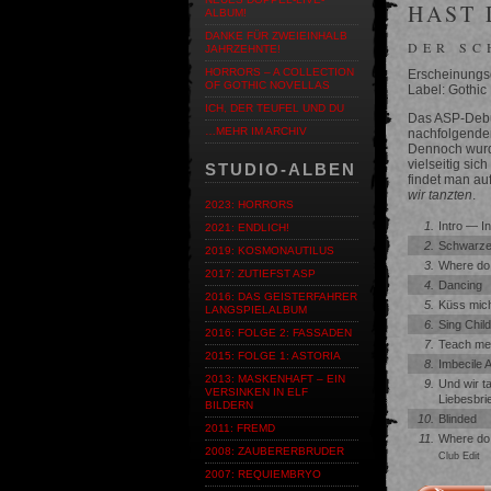
HAST 
ALBUM!
DANKE FÜR ZWEIEINHALB
DER SC
JAHRZEHNTE!
HORRORS – A COLLECTION
Erscheinungs
OF GOTHIC NOVELLAS
Label: Gothic
ICH, DER TEUFEL UND DU
Das ASP-Debut
…MEHR IM ARCHIV
nachfolgende
Dennoch wurde
vielseitig si
STUDIO-ALBEN
findet man au
wir tanzten
.
2023: HORRORS
1.
Intro — I
2021: ENDLICH!
2.
Schwarzer
2019: KOSMONAUTILUS
3.
Where do
2017: ZUTIEFST ASP
4.
Dancing
2016: DAS GEISTERFAHRER
5.
Küss mic
LANGSPIELALBUM
6.
Sing Child
2016: FOLGE 2: FASSADEN
7.
Teach me
2015: FOLGE 1: ASTORIA
8.
Imbecile 
2013: MASKENHAFT – EIN
9.
Und wir t
VERSINKEN IN ELF
Liebesbri
BILDERN
10.
Blinded
2011: FREMD
11.
Where do
2008: ZAUBERERBRUDER
Club Edit
2007: REQUIEMBRYO